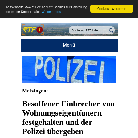
Die Webseite www.rtf1.de benutzt Cookies zur Darstellung
Cookies akzeptieren
bestimmter Seiteninhalte.
Weitere Infos
Menü
Metzingen:
Besoffener Einbrecher von
Wohnungseigentümern
festgehalten und der
Polizei übergeben