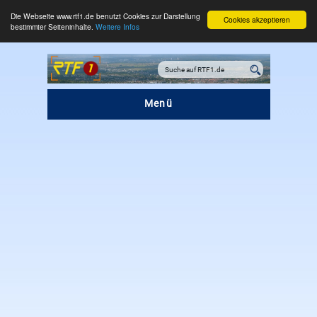
Die Webseite www.rtf1.de benutzt Cookies zur Darstellung
Cookies akzeptieren
bestimmter Seiteninhalte.
Weitere Infos
Menü