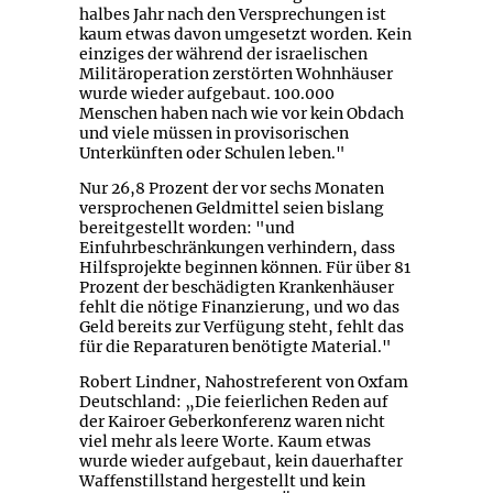
halbes Jahr nach den Versprechungen ist
kaum etwas davon umgesetzt worden. Kein
einziges der während der israelischen
Militäroperation zerstörten Wohnhäuser
wurde wieder aufgebaut. 100.000
Menschen haben nach wie vor kein Obdach
und viele müssen in provisorischen
Unterkünften oder Schulen leben."
Nur 26,8 Prozent der vor sechs Monaten
versprochenen Geldmittel seien bislang
bereitgestellt worden: "und
Einfuhrbeschränkungen verhindern, dass
Hilfsprojekte beginnen können. Für über 81
Prozent der beschädigten Krankenhäuser
fehlt die nötige Finanzierung, und wo das
Geld bereits zur Verfügung steht, fehlt das
für die Reparaturen benötigte Material."
Robert Lindner, Nahostreferent von Oxfam
Deutschland: „Die feierlichen Reden auf
der Kairoer Geberkonferenz waren nicht
viel mehr als leere Worte. Kaum etwas
wurde wieder aufgebaut, kein dauerhafter
Waffenstillstand hergestellt und kein