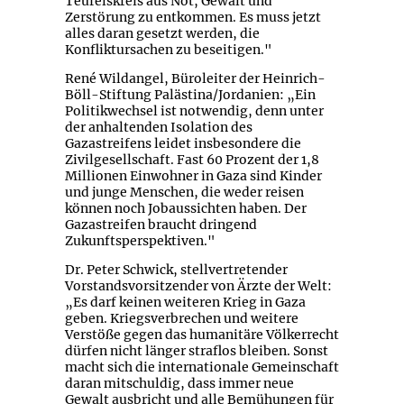
Teufelskreis aus Not, Gewalt und
Zerstörung zu entkommen. Es muss jetzt
alles daran gesetzt werden, die
Konfliktursachen zu beseitigen."
René Wildangel, Büroleiter der Heinrich-
Böll-Stiftung Palästina/Jordanien: „Ein
Politikwechsel ist notwendig, denn unter
der anhaltenden Isolation des
Gazastreifens leidet insbesondere die
Zivilgesellschaft. Fast 60 Prozent der 1,8
Millionen Einwohner in Gaza sind Kinder
und junge Menschen, die weder reisen
können noch Jobaussichten haben. Der
Gazastreifen braucht dringend
Zukunftsperspektiven."
Dr. Peter Schwick, stellvertretender
Vorstandsvorsitzender von Ärzte der Welt:
„Es darf keinen weiteren Krieg in Gaza
geben. Kriegsverbrechen und weitere
Verstöße gegen das humanitäre Völkerrecht
dürfen nicht länger straflos bleiben. Sonst
macht sich die internationale Gemeinschaft
daran mitschuldig, dass immer neue
Gewalt ausbricht und alle Bemühungen für