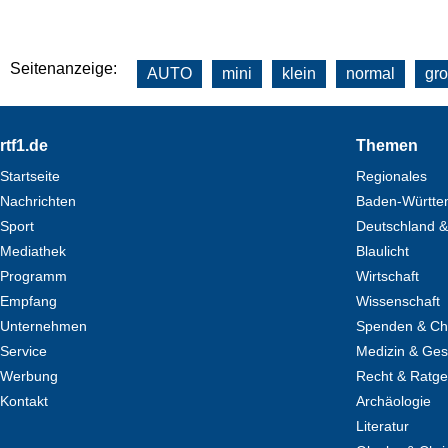
Seitenanzeige:
AUTO
mini
klein
normal
gr
Footer
rtf1.de
Themen
Startseite
Regionales
Nachrichten
Baden-Württe
Sport
Deutschland &
Mediathek
Blaulicht
Programm
Wirtschaft
Empfang
Wissenschaft
Unternehmen
Spenden & Cha
Service
Medizin & Ges
Werbung
Recht & Ratg
Kontakt
Archäologie
Literatur