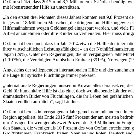
Oxfam schätzt, dass 2015 rund 8,7 Milliarden US-Dollar benötigt w
mit lebensrettender Hilfe zu unterstützen.
„In den ersten drei Monaten dieses Jahres konnten erst 9,8 Prozent de
insgesamt 18 Millionen Menschen, die dringend auf Hilfe angewiesen
Hilfsmaßnahmen wegen Geldmangel eingespart werden, und viele Flüc
Arbeit anzunehmen oder ihre Kinder zu verheiraten. Hier muss dring
Oxfam hat berechnet, dass im Jahr 2014 etwa die Hälfte der internat
ihrer wirtschaftlichen Leistungsfähigkeit – an der Nothilfefinanzieru
Japan (29%). Unter den Regierungen, die im vergangenen Jahr Mitt
(1.107%), die Vereinigten Arabischen Emirate (391%), Norwegen (2
Angesichts der schleppenden internationalen Hilfe und der zunehme
die Lage für syrische Flüchtlinge immer prekärer.
„Internationale Regierungen müssen in Kuwait alles daransetzen, di
Geld für humanitäre Hilfe ist das eine, doch wohlhabende Länder wi
dramatischen Bilder von Flüchtlingen, die ihr Leben bei gefährlichen 
Staaten endlich aufrütteln", sagt Lindner.
Oxfam hat bereits im vergangenen Jahr gemeinsam mit anderen intern
Region appelliert, bis Ende 2015 fünf Prozent der am meisten bedroh
nur Zusagen für weniger als zwei Prozent der 3,9 Millionen in Frag
den Staaten, die weniger als 10 Prozent des von Oxfam errechneten ge
Großbritannien, Frankreich, Italien, Spanien und Polen. Deutschland 