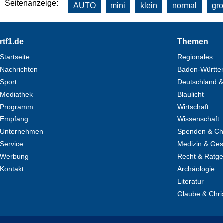
Seitenanzeige:
AUTO
mini
klein
normal
gr
Footer
rtf1.de
Themen
Startseite
Regionales
Nachrichten
Baden-Württe
Sport
Deutschland &
Mediathek
Blaulicht
Programm
Wirtschaft
Empfang
Wissenschaft
Unternehmen
Spenden & Cha
Service
Medizin & Ges
Werbung
Recht & Ratg
Kontakt
Archäologie
Literatur
Glaube & Chri