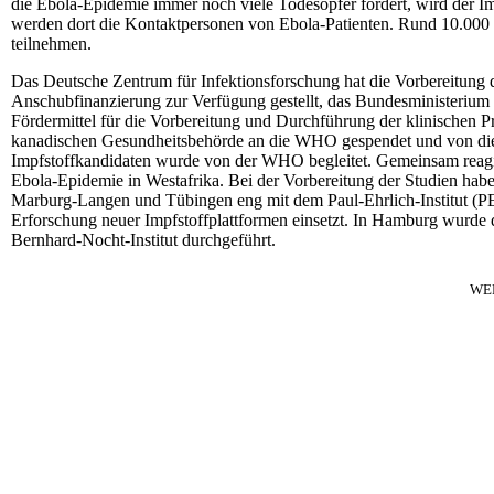
die Ebola-Epidemie immer noch viele Todesopfer fordert, wird der Impf
werden dort die Kontaktpersonen von Ebola-Patienten. Rund 10.000
teilnehmen.
Das Deutsche Zentrum für Infektionsforschung hat die Vorbereitung
Anschubfinanzierung zur Verfügung gestellt, das Bundesministerium
Fördermittel für die Vorbereitung und Durchführung der klinischen P
kanadischen Gesundheitsbehörde an die WHO gespendet und von diese
Impfstoffkandidaten wurde von der WHO begleitet. Gemeinsam reagiere
Ebola-Epidemie in Westafrika. Bei der Vorbereitung der Studien ha
Marburg-Langen und Tübingen eng mit dem Paul-Ehrlich-Institut (PEI
Erforschung neuer Impfstoffplattformen einsetzt. In Hamburg wurde d
Bernhard-Nocht-Institut durchgeführt.
WE