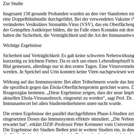
Zur Studie
Insgesamt 158 gesunde Probanden wurden an den vier Standorten mit
eine Doppelblindstudie durchgeführt. Bei der verwendeten Vakzine
verändertes Vesikuläres Stomatitis-Virus (VSV), das ein Oberflächen
der Geimpften Antikörper bilden, die im Falle eines Kontakts mit de
haben die Sicherheit, die Verträglichkeit und die Art der Immunantwo
Wichtige Ergebnisse
Sicherheit und Verträglichkeit: Es gab keine schweren Nebenwirkun
kurzzeitig zu leichtem Fieber. Da es sich um einen Lebendimpfstof
Blut gemessen, allerdings nur in den ersten Tagen. Eine Virusvermeh
werden. In Speichel und Urin konnten keine Viren nachgewiesen we
Wirkung auf das Immunsystem: Bei allen Teilnehmern wurde das Imm
die spezifisch gegen das Ebola-Oberflächenprotein gerichtet waren. 
Reagenzglas hemmen. „Diese Ergebnisse zeigen, dass der neue Impfst
aktuellen Ebola-Virusausbruch, eingesetzt zu werden", sagt Prof. Dr.
Immunantwort bei allen Studienteilnehmern unter-sucht wurde.
Die ersten Ergebnisse der parallel durchgeführten Phase-I-Studien
eingesetzten Dosen das Immunsystem effektiv stimuliert. „Die Neb
erwartet hat", erklärt DZIF-Professor Peter Kremsner vom Universitä
Die Ergebnisse der Studien fließen jetzt in weitere Studien ein, in d