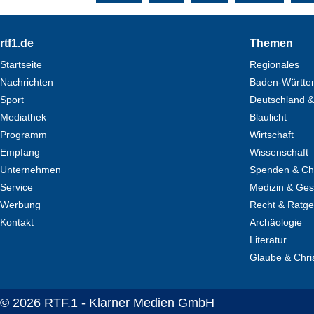
Footer
rtf1.de
Themen
Startseite
Regionales
Nachrichten
Baden-Württe
Sport
Deutschland &
Mediathek
Blaulicht
Programm
Wirtschaft
Empfang
Wissenschaft
Unternehmen
Spenden & Cha
Service
Medizin & Ges
Werbung
Recht & Ratg
Kontakt
Archäologie
Literatur
Glaube & Chri
© 2026 RTF.1 - Klarner Medien GmbH