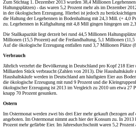
Zum Stichtag 1. Dezember 2013 wurden 38,4 Millionen Legehennen i
Haltungsplätzen) - das waren 5,2 Prozent mehr als im Dezember 201
in der ökologischen Erzeugung. Hierbei ist jedoch zu berücksichtige
die Haltung der Legehennen in Bodenhaltung mit 24,3 Mill. (+ 4,0 Pr
zu. Legehennen in Käfighaltung mit 4,8 Mill gingen hingegen um 2,3
Die Stallkapazität liegt derzeit bei rund 44,5 Millionen Haltungsplätz
Millionen (15,5 Prozent) auf die Freilandhaltung, 5,1 Millionen (11,
Auf die ökologische Erzeugung entfallen rund 3,7 Millionen Plätze (8
Verbrauch
Jährlich verzehrt die Bevölkerung in Deutschland pro Kopf 218 Eier
Milliarden Stück verbraucht (Zahlen von 2013). Die Haushaltskäufe 
Haushaltskäufe werden in Deutschland am häufigsten Eier aus Bodenh
die ökologische Erzeugung mit rund 9 Prozent und die Kleingruppenh
ökologischer Erzeugung ist 2013 im Vergleich zu 2010 um etwa 27 P
knapp 70 Prozent gesunken.
Ostern
Im Ostermonat werden zwei bis drei Eier mehr gekauft (bezogen auf 
angeboten. Im Ostermonat nimmt auch hier der Konsum zu. In 2013 k
Prozent mehr gefärbte Eier. Im Jahresdurchschnitt waren 5,2 Prozent a