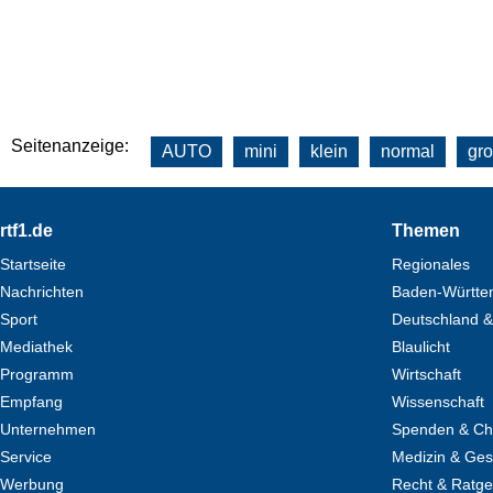
Seitenanzeige:
AUTO
mini
klein
normal
gr
Footer
rtf1.de
Themen
Startseite
Regionales
Nachrichten
Baden-Württe
Sport
Deutschland &
Mediathek
Blaulicht
Programm
Wirtschaft
Empfang
Wissenschaft
Unternehmen
Spenden & Cha
Service
Medizin & Ges
Werbung
Recht & Ratg