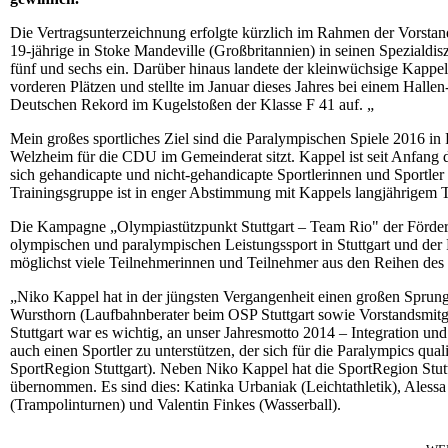
Die Vertragsunterzeichnung erfolgte kürzlich im Rahmen der Vorstand
19-jährige in Stoke Mandeville (Großbritannien) in seinen Spezia
fünf und sechs ein. Darüber hinaus landete der kleinwüchsige Kappel
vorderen Plätzen und stellte im Januar dieses Jahres bei einem Halle
Deutschen Rekord im Kugelstoßen der Klasse F 41 auf. „
Mein großes sportliches Ziel sind die Paralympischen Spiele 2016 in 
Welzheim für die CDU im Gemeinderat sitzt. Kappel ist seit Anfang de
sich gehandicapte und nicht-gehandicapte Sportlerinnen und Sportle
Trainingsgruppe ist in enger Abstimmung mit Kappels langjährigem T
Die Kampagne „Olympiastützpunkt Stuttgart – Team Rio" der Förderge
olympischen und paralympischen Leistungssport in Stuttgart und der
möglichst viele Teilnehmerinnen und Teilnehmer aus den Reihen des 
„Niko Kappel hat in der jüngsten Vergangenheit einen großen Sprung
Wursthorn (Laufbahnberater beim OSP Stuttgart sowie Vorstandsmitgl
Stuttgart war es wichtig, an unser Jahresmotto 2014 – Integration 
auch einen Sportler zu unterstützen, der sich für die Paralympics qua
SportRegion Stuttgart). Neben Niko Kappel hat die SportRegion Stuttg
übernommen. Es sind dies: Katinka Urbaniak (Leichtathletik), Ales
(Trampolinturnen) und Valentin Finkes (Wasserball).