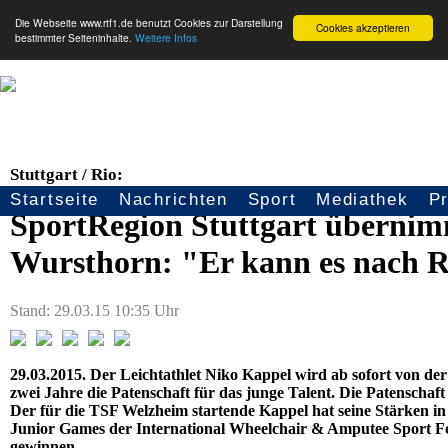
Die Webseite www.rtf1.de benutzt Cookies zur Darstellung
Cookies akzeptieren
bestimmter Seiteninhalte.
Weitere Infos
Stuttgart / Rio:
Startseite
Nachrichten
Sport
Mediathek
P
Seitennavigation
SportRegion Stuttgart übernim
Wursthorn: "Er kann es nach R
Stand: 29.03.15 10:35 Uhr
29.03.2015. Der Leichtathlet Niko Kappel wird ab sofort von de
zwei Jahre die Patenschaft für das junge Talent. Die Patenschaf
Der für die TSF Welzheim startende Kappel hat seine Stärken in
Junior Games der International Wheelchair & Amputee Sport Fed
gewinnen.