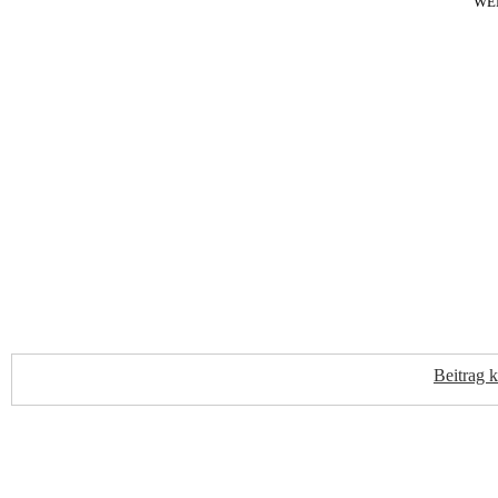
WE
Beitrag 