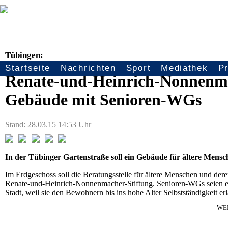
Tübingen:
Startseite
Nachrichten
Sport
Mediathek
P
Seitennavigation
Renate-und-Heinrich-Nonnenma
Gebäude mit Senioren-WGs
Stand: 28.03.15 14:53 Uhr
In der Tübinger Gartenstraße soll ein Gebäude für ältere Mens
Im Erdgeschoss soll die Beratungsstelle für ältere Menschen und der
Renate-und-Heinrich-Nonnenmacher-Stiftung. Senioren-WGs seien ei
Stadt, weil sie den Bewohnern bis ins hohe Alter Selbstständigkeit 
WE