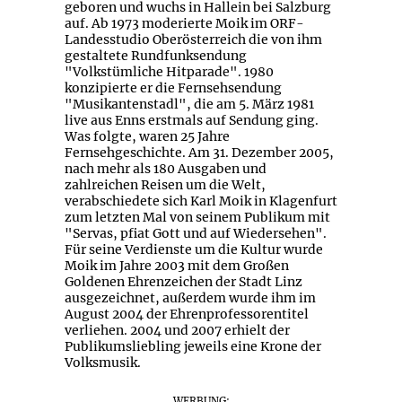
geboren und wuchs in Hallein bei Salzburg
auf. Ab 1973 moderierte Moik im ORF-
Landesstudio Oberösterreich die von ihm
gestaltete Rundfunksendung
"Volkstümliche Hitparade". 1980
konzipierte er die Fernsehsendung
"Musikantenstadl", die am 5. März 1981
live aus Enns erstmals auf Sendung ging.
Was folgte, waren 25 Jahre
Fernsehgeschichte. Am 31. Dezember 2005,
nach mehr als 180 Ausgaben und
zahlreichen Reisen um die Welt,
verabschiedete sich Karl Moik in Klagenfurt
zum letzten Mal von seinem Publikum mit
"Servas, pfiat Gott und auf Wiedersehen".
Für seine Verdienste um die Kultur wurde
Moik im Jahre 2003 mit dem Großen
Goldenen Ehrenzeichen der Stadt Linz
ausgezeichnet, außerdem wurde ihm im
August 2004 der Ehrenprofessorentitel
verliehen. 2004 und 2007 erhielt der
Publikumsliebling jeweils eine Krone der
Volksmusik.
WERBUNG: