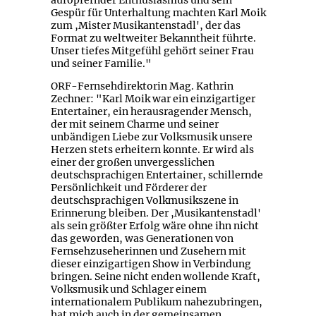
Gespür für Unterhaltung machten Karl Moik
zum ,Mister Musikantenstadl', der das
Format zu weltweiter Bekanntheit führte.
Unser tiefes Mitgefühl gehört seiner Frau
und seiner Familie."
ORF-Fernsehdirektorin Mag. Kathrin
Zechner: "Karl Moik war ein einzigartiger
Entertainer, ein herausragender Mensch,
der mit seinem Charme und seiner
unbändigen Liebe zur Volksmusik unsere
Herzen stets erheitern konnte. Er wird als
einer der großen unvergesslichen
deutschsprachigen Entertainer, schillernde
Persönlichkeit und Förderer der
deutschsprachigen Volkmusikszene in
Erinnerung bleiben. Der ,Musikantenstadl'
als sein größter Erfolg wäre ohne ihn nicht
das geworden, was Generationen von
Fernsehzuseherinnen und Zusehern mit
dieser einzigartigen Show in Verbindung
bringen. Seine nicht enden wollende Kraft,
Volksmusik und Schlager einem
internationalem Publikum nahezubringen,
hat mich auch in der gemeinsamen