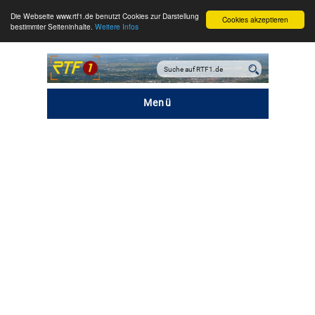
Die Webseite www.rtf1.de benutzt Cookies zur Darstellung
Cookies akzeptieren
bestimmter Seiteninhalte.
Weitere Infos
Menü