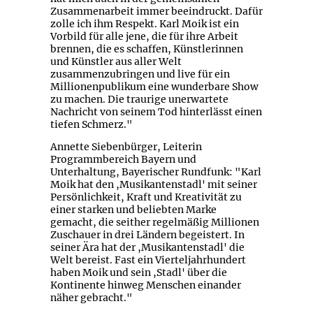
Zusammenarbeit immer beeindruckt. Dafür
zolle ich ihm Respekt. Karl Moik ist ein
Vorbild für alle jene, die für ihre Arbeit
brennen, die es schaffen, Künstlerinnen
und Künstler aus aller Welt
zusammenzubringen und live für ein
Millionenpublikum eine wunderbare Show
zu machen. Die traurige unerwartete
Nachricht von seinem Tod hinterlässt einen
tiefen Schmerz."
Annette Siebenbürger, Leiterin
Programmbereich Bayern und
Unterhaltung, Bayerischer Rundfunk: "Karl
Moik hat den ,Musikantenstadl' mit seiner
Persönlichkeit, Kraft und Kreativität zu
einer starken und beliebten Marke
gemacht, die seither regelmäßig Millionen
Zuschauer in drei Ländern begeistert. In
seiner Ära hat der ,Musikantenstadl' die
Welt bereist. Fast ein Vierteljahrhundert
haben Moik und sein ,Stadl' über die
Kontinente hinweg Menschen einander
näher gebracht."