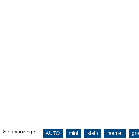
Seitenanzeige:
AUTO
mini
klein
normal
gr