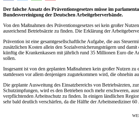
Der falsche Ansatz des Präventionsgesetzes müsse im parlamenta
Bundesvereinigung der Deutschen Arbeitgeberverbände.
Von den Maßnahmen des Präventionsgesetzes sei kein großer Nutze
ausreichend Betriebsärzte zu finden. Die Erklärung der Arbeitgeberv
Prävention ist eine gesamtgesellschaftliche Aufgabe, die aus Steuermi
zusätzlichen Kosten allein den Sozialversicherungsträgern und damit d
künftig die Krankenkassen mit jährlich rund 35 Millionen Euro die Ar
sollen.
Insgesamt ist von den geplanten Maßnahmen kein großer Nutzen zu er
stattdessen vor allem denjenigen zugutekommen wird, die ohnehin au
Die geplante Ausweitung des Einsatzbereichs von Betriebsärzten, z
Schutzimpfungen, wird es den Betrieben noch mehr erschweren, ausrei
verpflichtenden Arbeitsschutz zu finden. In einigen ländlichen Regio
sehr bald deutlich verschärfen, da die Hälfte der Arbeitsmediziner 60 J
WE