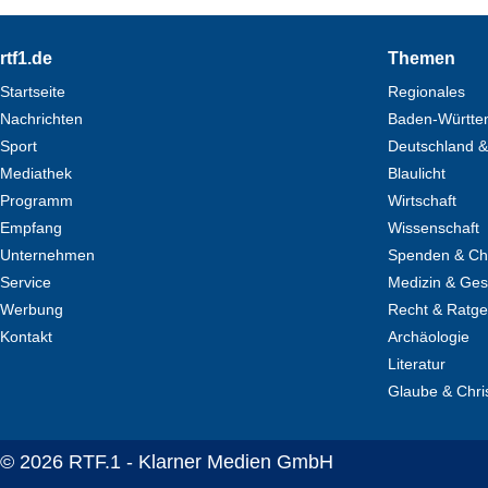
Footer
rtf1.de
Themen
Startseite
Regionales
Nachrichten
Baden-Württe
Sport
Deutschland &
Mediathek
Blaulicht
Programm
Wirtschaft
Empfang
Wissenschaft
Unternehmen
Spenden & Cha
Service
Medizin & Ges
Werbung
Recht & Ratg
Kontakt
Archäologie
Literatur
Glaube & Chri
© 2026 RTF.1 - Klarner Medien GmbH
Copyright + Datenschutz