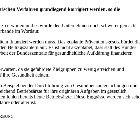
rischen Verfahren grundlegend korrigiert werden, so die
n zu erwarten und es würde den Unternehmen noch schwerer gemacht
erbände im Wortlaut:
tteln finanziert werden muss. Das geplante Präventionsgesetz bürdet di
en Beitragszahlern auf. Es ist nicht akzeptabel, dass statt des Bundes
beit der Bundeszentrale für gesundheitliche Aufklärung finanzieren
warten, da sie gefährdete Zielgruppen zu wenig erreichen und
f ihre Gesundheit achten.
um Beispiel bei der Durchführung von Gesundheitsuntersuchungen und
chend Betriebsärzte für ihre originären Aufgaben im gesetzlich
nen fehlen bereits heute Betriebsärzte. Diese Engpässe werden sich sch
ahre oder älter ist.
RBUNG: