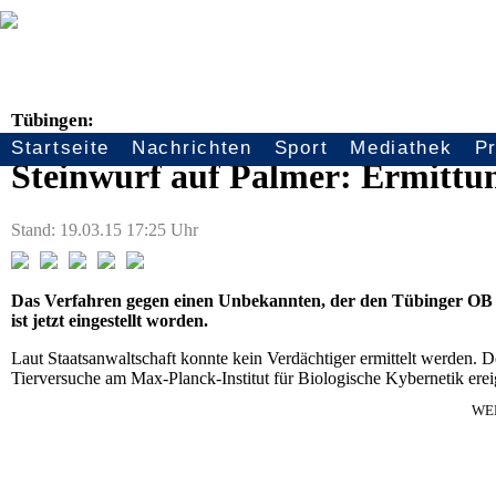
Tübingen:
Startseite
Nachrichten
Sport
Mediathek
P
Seitennavigation
Steinwurf auf Palmer: Ermittung
Stand: 19.03.15 17:25 Uhr
Das Verfahren gegen einen Unbekannten, der den Tübinger OB B
ist jetzt eingestellt worden.
Laut Staatsanwaltschaft konnte kein Verdächtiger ermittelt werden. 
Tierversuche am Max-Planck-Institut für Biologische Kybernetik erei
WE