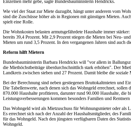
Einzelnen mehr gebe, sagte Bundesbauministerin Hendricks.
Wie viel der Staat zur Miete dazugibt, hängt unter anderem vom Woh
sind die Zuschüsse höher als in Regionen mit günstigen Mieten. Auc
spielt eine Rolle.
Die Wohnkosten belasten armutsgefährdete Haushalte immer stärker: 
bereits 39,4 Prozent. Mit 2,9 Prozent stiegen die Mieten bei Neu- und 
Mieten um rund 3,5 Prozent. In den vergangenen Jahren sind auch di
Reform hilft Mietern
Bundesbauministerin Barbara Hendricks will "vor allem in Ballungs
die Miethöchstbeiträge überdurchschnittlich stark erhöhen". Der Miet
Landkreis zwischen sieben und 27 Prozent. Damit bleibe die soziale 
Bei der Berechnung sind neben gestiegenen Bruttokaltmieten und E
Die Tabellenwerte, nach denen sich das Wohngeld errechnet, sollen 
870.000 Haushalte profitieren, darunter rund 90.000 Haushalte, die
Leistungsverbesserungen kommen besonders Familien und Rentnern 
Das Wohngeld wird als Mietzuschuss für Wohnungsmieter oder als L
Es errechnet sich nach der Anzahl der Haushaltsmitglieder, des Fam
für das Wohngeld. Nach den jüngsten verfügbaren Daten des Stati
Wohngeld.