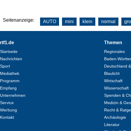
Seitenanzeige:
AUTO
mini
klein
normal
gr
Footer
rtf1.de
Themen
Startseite
Regionales
Nachrichten
Baden-Württe
Sport
Deutschland &
Mediathek
Blaulicht
Programm
Wirtschaft
Empfang
Wissenschaft
Unternehmen
Spenden & Cha
Service
Medizin & Ges
Werbung
Recht & Ratg
Kontakt
Archäologie
Literatur