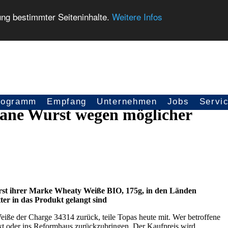
ung bestimmter Seiteninhalte.
Weitere Infos
rogramm
Empfang
Unternehmen
Jobs
Servi
gane Wurst wegen möglicher
st ihrer Marke Wheaty Weiße BIO, 175g, in den Länden
tter in das Produkt gelangt sind
ße der Charge 34314 zurück, teile Topas heute mit. Wer betroffene
rkt oder ins Reformhaus zurückzubringen. Der Kaufpreis wird