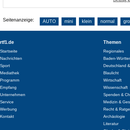
Seitenanzeige:
AUTO
mini
klein
normal
gr
Footer
rtf1.de
Themen
Startseite
Regionales
Nachrichten
Baden-Württe
Sport
Deutschland &
Mediathek
Blaulicht
Programm
Wirtschaft
Empfang
Wissenschaft
Unternehmen
Spenden & Cha
Service
Medizin & Ges
Werbung
Recht & Ratg
Kontakt
Archäologie
Literatur