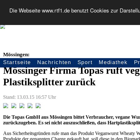
Die Webseite www.rtf1.de benutzt Cookies zur Darstell
Mössingen:
Startseite
Nachrichten
Sport
Mediathek
P
Seitennavigation
Mössinger Firma Topas ruft ve
Plastiksplitter zurück
Stand: 13.03.15 16:57 Uhr
Die Topas GmbH aus Mössingen bittet Verbraucher, vegane Wur
zurückzugeben. Es sei nicht auszuschließen, dass Hartplastikspli
Aus Sicherheitsgründen rufe man das Produkt Veganwurst Wheaty Wei
Produkte der genannten Charge gekauft hat, soll diese in den Bioma