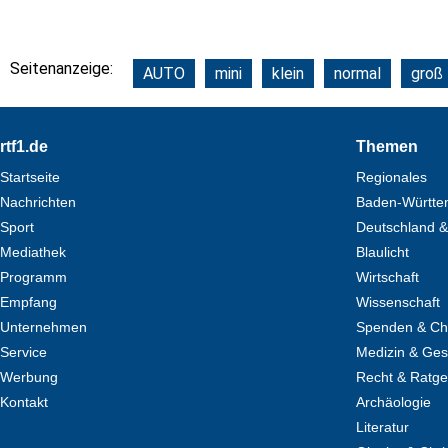
Seitenanzeige:
AUTO
mini
klein
normal
groß
Footer
rtf1.de
Themen
Startseite
Regionales
Nachrichten
Baden-Württe
Sport
Deutschland &
Mediathek
Blaulicht
Programm
Wirtschaft
Empfang
Wissenschaft
Unternehmen
Spenden & Cha
Service
Medizin & Ges
Werbung
Recht & Ratg
Kontakt
Archäologie
Literatur