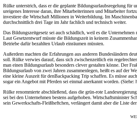
Rülke unterstrich, dass er die geplante Bildungsurlaubsregelung für u
ureigenes Interesse daran, ihre Mitarbeiterinnen und Mitarbeiter fort
investiere die Wirtschaft Millionen in Weiterbildung. Im Maschinenb
durchschnittlich drei Tage im Jahr fachlich und technisch weiter.
Das Bildungszeitgesetz sei auch schädlich, weil es die Unternehmen 
Laut Gesetzentwurf müsste die Bildungszeit in keinem Zusammenhang 
Betriebe dafür bezahlten Urlaub einräumen müssten.
Außerdem machten die Erfahrungen aus anderen Bundesländern deutlic
soll. Rülke verwies darauf, dass sich zwischenzeitlich ein regelrecht
man einen Bildungsurlaub besonders clever gestalten könne. Der Fra
Bildungsurlaub von zwei Jahren zusammenlegen, heißt es auf der 
eine kleine Auszeit für denBackpacking Trip schaffen. Es müsse auch
sogar ein Angebot mit Pferden sei einmal anerkannt worden. (Siehe: h
Rülke renommierte abschließend, dass die grün-rote Landesregierung
sei bei den Unternehmen bestens aufgehoben. Wirtschaftsminister Sch
sein Gewerkschafts-Fleißheftchen, verlängert damit aber die Liste d
WE