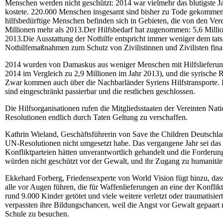
Menschen werden nicht geschützt: 2014 war vielmehr das blutigste J
kostete. 220.000 Menschen insgesamt sind bisher zu Tode gekommen.D
hilfsbedürftige Menschen befinden sich in Gebieten, die von den Ver
Millionen mehr als 2013.Der Hilfsbedarf hat zugenommen: 5,6 Millio
2013.Die Ausstattung der Nothilfe entspricht immer weniger dem tats
Nothilfemaßnahmen zum Schutz von Zivilistinnen und Zivilisten finan
2014 wurden von Damaskus aus weniger Menschen mit Hilfslieferungen
2014 im Vergleich zu 2,9 Millionen im Jahr 2013), und die syrische Re
Zwar kommen auch über die Nachbarländer Syriens Hilfstransporte. D
sind eingeschränkt passierbar und die restlichen geschlossen.
Die Hilfsorganisationen rufen die Mitgliedsstaaten der Vereinten Nati
Resolutionen endlich durch Taten Geltung zu verschaffen.
Kathrin Wieland, Geschäftsführerin von Save the Children Deutschland 
UN-Resolutionen nicht umgesetzt habe. Das vergangene Jahr sei das d
Konfliktparteien hätten unverantwortlich gehandelt und die Forderungen
würden nicht geschützt vor der Gewalt, und ihr Zugang zu humanitärer
Ekkehard Forberg, Friedensexperte von World Vision fügt hinzu, dass
alle vor Augen führen, die für Waffenlieferungen an eine der Konflikt
rund 9.000 Kinder getötet und viele weitere verletzt oder traumatisi
verpassten ihre Bildungschancen, weil die Angst vor Gewalt gepaar
Schule zu besuchen.