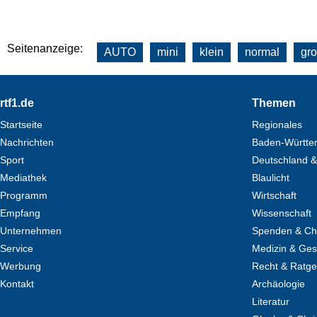
Seitenanzeige:
AUTO
mini
klein
normal
gr
Footer
rtf1.de
Themen
Startseite
Regionales
Nachrichten
Baden-Württe
Sport
Deutschland &
Mediathek
Blaulicht
Programm
Wirtschaft
Empfang
Wissenschaft
Unternehmen
Spenden & Cha
Service
Medizin & Ges
Werbung
Recht & Ratg
Kontakt
Archäologie
Literatur