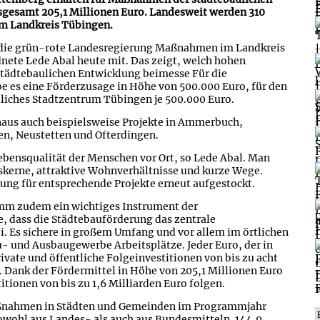
gesamt 205,1 Millionen Euro. Landesweit werden 310
im Landkreis Tübingen.
 die grün-rote Landesregierung Maßnahmen im Landkreis
nete Lede Abal heute mit. Das zeigt, welch hohen
städtebaulichen Entwicklung beimesse Für die
 es eine Förderzusage in Höhe von 500.000 Euro, für den
liches Stadtzentrum Tübingen je 500.000 Euro.
naus auch beispielsweise Projekte in Ammerbuch,
n, Neustetten und Ofterdingen.
bensqualität der Menschen vor Ort, so Lede Abal. Man
skerne, attraktive Wohnverhältnisse und kurze Wege.
ng für entsprechende Projekte erneut aufgestockt.
amm zudem ein wichtiges Instrument der
e, dass die Städtebauförderung das zentrale
. Es sichere in großem Umfang und vor allem im örtlichen
- und Ausbaugewerbe Arbeitsplätze. Jeder Euro, der in
ivate und öffentliche Folgeinvestitionen von bis zu acht
. Dank der Fördermittel in Höhe von 205,1 Millionen Euro
tionen von bis zu 1,6 Milliarden Euro folgen.
Maßnahmen in Städten und Gemeinden im Programmjahr
wohl aus Landes- als auch aus Bundesmitteln. 144,9