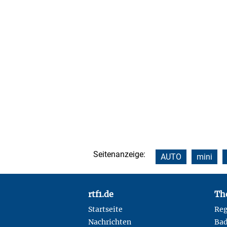
Seitenanzeige:
AUTO
mini
Footer
rtf1.de
Th
Startseite
Reg
Nachrichten
Ba