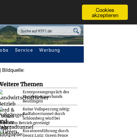
Cookies
akzeptieren
obs
Service
Werbung
Weitere Themen
Erntepressegespräch des
Kreisbauernverbands
Reutlingen
Keine Vollsperrung nötig:
Radfahrertunnel durch
Schlossberg wird bei
aufendem Betrieb gereinigt
Kuratorenführung durch
Georg Lutz: Green Fence