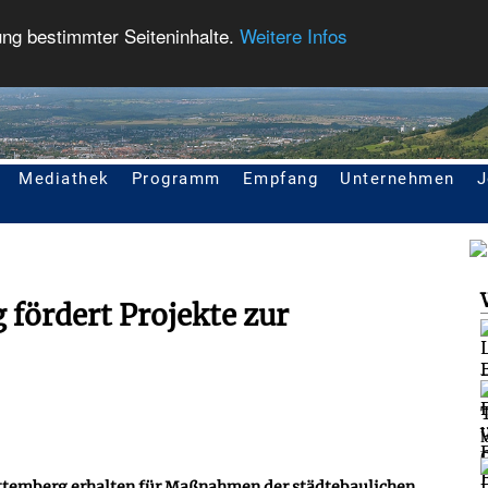
ung bestimmter Seiteninhalte.
Weitere Infos
Mediathek
Programm
Empfang
Unternehmen
J
fördert Projekte zur
l
temberg erhalten für Maßnahmen der städtebaulichen