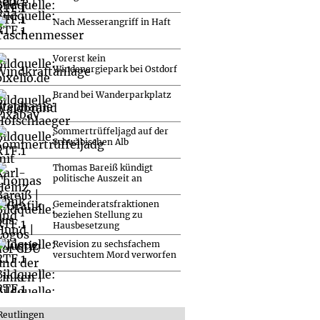
Nach Messerangriff in Haft
Vorerst kein
Windenergiepark bei Ostdorf
Brand bei Wanderparkplatz
Sommertrüffeljagd auf der
Schwäbischen Alb
Thomas Bareiß kündigt
politische Auszeit an
Gemeinderatsfraktionen
beziehen Stellung zu
Hausbesetzung
Revision zu sechsfachem
versuchtem Mord verworfen
Reutlingen