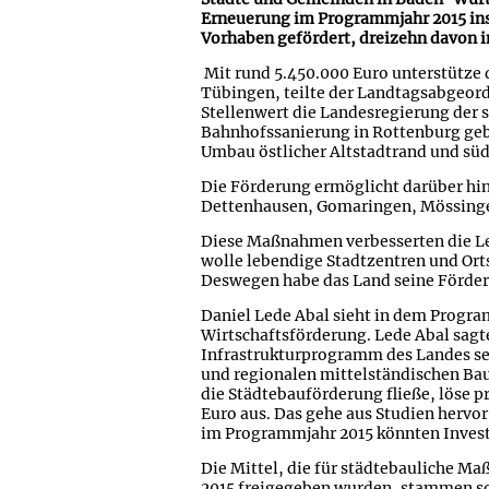
Erneuerung im Programmjahr 2015 ins
Vorhaben gefördert, dreizehn davon 
Mit rund 5.450.000 Euro unterstütze
Tübingen, teilte der Landtagsabgeord
Stellenwert die Landesregierung der 
Bahnhofssanierung in Rottenburg gebe
Umbau östlicher Altstadtrand und süd
Die Förderung ermöglicht darüber hi
Dettenhausen, Gomaringen, Mössinge
Diese Maßnahmen verbesserten die Le
wolle lebendige Stadtzentren und Ort
Deswegen habe das Land seine Förderu
Daniel Lede Abal sieht in dem Progr
Wirtschaftsförderung. Lede Abal sagt
Infrastrukturprogramm des Landes sei
und regionalen mittelständischen Bau
die Städtebauförderung fließe, löse pr
Euro aus. Das gehe aus Studien hervor
im Programmjahr 2015 könnten Investi
Die Mittel, die für städtebauliche 
2015 freigegeben wurden, stammen so