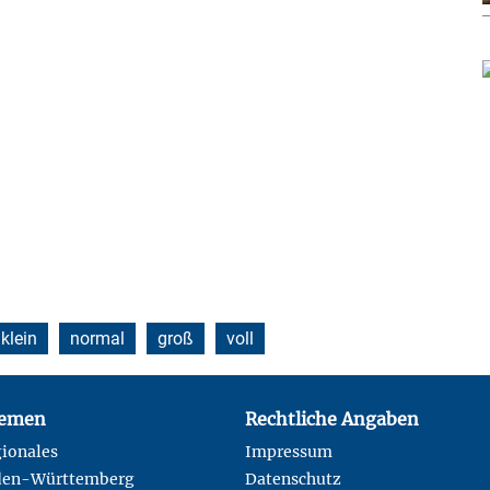
klein
normal
groß
voll
emen
Rechtliche Angaben
ionales
Impressum
den-Württemberg
Datenschutz