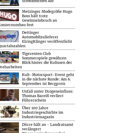
Schwäbischen Alb
Metzinger Modegröße Hugo
Boss hält trotz
Gewinneinbruch an
Konzernumbau fest
Dettinger
Automobilzulieferer
ElringKlinger veröffentlicht
uartalszahlen
Tigerenten Club
Sommerspiele gewähren
Blick hinter die Kulissen der
reharbeiten
Kult-Motorsport-Event geht
in die nächste Runde: Am 6.
September ist Bergpreis
Unfall unter Drogeneinfluss:
Thomas Bareiß verliert
Führerschein
Über 100 Jahre
Industriegeschichte im
Industriemagazin
Dürre hält an - Landratsamt
verlängert