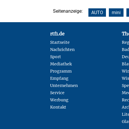
Seitenanzeige:
AUTO
mini
Footer
rtf1.de
Th
Startseite
Reg
Nachrichten
Ba
Sport
Deu
Mediathek
Bla
Programm
Wir
Empfang
Wis
Unternehmen
Spe
Service
Med
Werbung
Rec
Kontakt
Arc
Lit
Gla