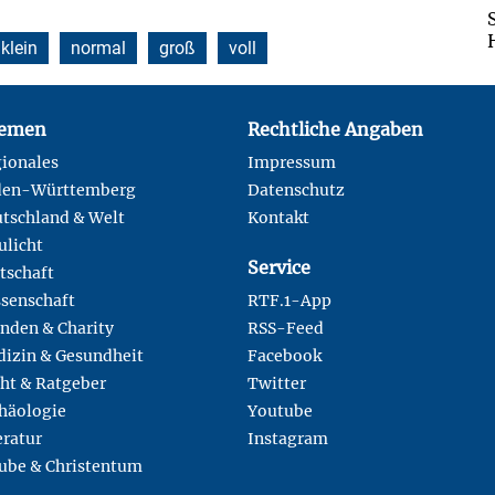
klein
normal
groß
voll
emen
Rechtliche Angaben
ionales
Impressum
den-Württemberg
Datenschutz
tschland & Welt
Kontakt
ulicht
Service
tschaft
senschaft
RTF.1-App
nden & Charity
RSS-Feed
izin & Gesundheit
Facebook
ht & Ratgeber
Twitter
häologie
Youtube
eratur
Instagram
ube & Christentum