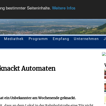
ung bestimmter Seiteninhalte.
Weitere Infos
Mediathek
Programm
Empfang
Unternehmen
J
 knackt Automaten
hat ein Unbekannter am Wochenende geknackt.
t, dass an dem Lokal in der Bahnhofstraße eine Tür nicht