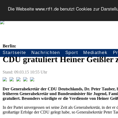
Die Webseite www.rtf1.de benutzt Cookies zur Darstell
Berlin:
Startseite
Nachrichten
Sport
Mediathek
P
Seitennavigation
CDU gratuliert Heiner Geißler 
Stand: 09.03.15 10:55 Uhr
Der Generalsekretär der CDU Deutschlands, Dr. Peter Tauber,
früheren Generalsekretär und Bundesminister für Jugend, Famil
gratuliert. Besonders würdigte er die Verdienste von Heiner Gei
In der Partei unvergessen sei seine Zeit als Generalsekretär, in der 
großartige Erfolge der CDU gelegt habe, so Generalsekretär Peter Ta