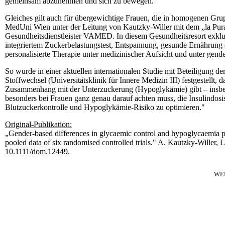
gemeinsam abzunehmen und sich zu bewegen."
Gleiches gilt auch für übergewichtige Frauen, die in homogenen Gru
MedUni Wien unter der Leitung von Kautzky-Willer mit dem „la Pura 
Gesundheitsdienstleister VAMED. In diesem Gesundheitsresort exklusi
integriertem Zuckerbelastungstest, Entspannung, gesunde Ernährung
personalisierte Therapie unter medizinischer Aufsicht und unter gend
So wurde in einer aktuellen internationalen Studie mit Beteiligung 
Stoffwechsel (Universitätsklinik für Innere Medizin III) festgestellt,
Zusammenhang mit der Unterzuckerung (Hypoglykämie) gibt – insbe
besonders bei Frauen ganz genau darauf achten muss, die Insulindos
Blutzuckerkontrolle und Hypoglykämie-Risiko zu optimieren."
Original-Publikation:
„Gender-based differences in glycaemic control and hypoglycaemia prev
pooled data of six randomised controlled trials." A. Kautzky-Willer, 
10.1111/dom.12449.
WE