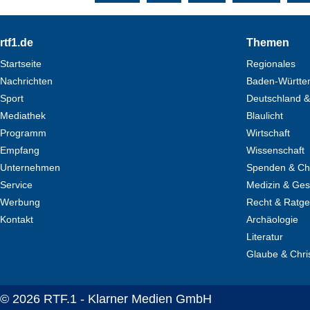
Footer
rtf1.de
Themen
Startseite
Regionales
Nachrichten
Baden-Württe
Sport
Deutschland &
Mediathek
Blaulicht
Programm
Wirtschaft
Empfang
Wissenschaft
Unternehmen
Spenden & Cha
Service
Medizin & Ges
Werbung
Recht & Ratg
Kontakt
Archäologie
Literatur
Glaube & Chri
© 2026 RTF.1 - Klarner Medien GmbH