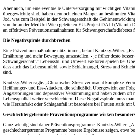
Aber auch, um eine eventuelle Unterversorgung mit wichtigen Vitam
übergewichtig sind, haben dennoch einen Mangel an bestimmten Vita
Jod, was zum Beispiel in der Schwangerschaft die Gehirnentwicklung
von ihr an der MedUni Wien geleiteten EU-Projekt DALI (Vitamin D a
an effektiven Präventionsmaßnahmen für Schwangerschaftsdiabetes f
Die Negativspirale durchbrechen
Eine Präventionsmaßnahme nützt immer, betont Kautzky-Willer: „Es l
Ernährung und mehr Bewegung umzustellen, - je früher desto besser 
Schwangerschaft." Lebensstil- und Umwelt-Faktoren spielen bei Überg
dass auch das Lebensumfeld, sowie Schlafmangel, Stress und Schich
sind.
Kautzky-Willer sagte: „Chronischer Stress verursacht komplexe Verä
Heißhunger- und Ess-Attacken, die schließlich Übergewicht zur Fol
Angststörungen und depressiver Verstimmung und haben zudem oft m
Lebensqualität weiter verschlechtern. Diese Negativspirale muss ma
wie Herzinfarkt oder Schlaganfall ist besonders bei Frauen stark mit
Geschlechtergetrennte Präventionsprogramme wirken besonders
Ganz wichtig sind daher Präventionsprogramme. Kautzky-Willer: „Aktu
geschlechtergetrennte Programme bessere Ergebnisse zeigen, etwa be