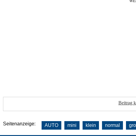
WE
Beitrag 
Seitenanzeige:
AUTO
mini
klein
normal
gr