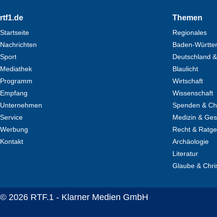
Footer
rtf1.de
Themen
Startseite
Regionales
Nachrichten
Baden-Württe
Sport
Deutschland &
Mediathek
Blaulicht
Programm
Wirtschaft
Empfang
Wissenschaft
Unternehmen
Spenden & Cha
Service
Medizin & Ges
Werbung
Recht & Ratg
Kontakt
Archäologie
Literatur
Glaube & Chri
© 2026 RTF.1 - Klarner Medien GmbH
Copyright + Datenschutz