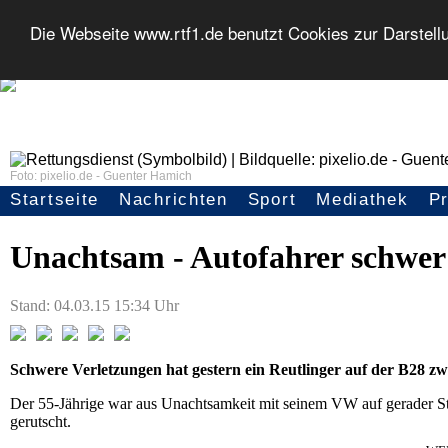
Die Webseite www.rtf1.de benutzt Cookies zur Darstell
Foto: pixelio.de - Guenter Hamich
Startseite
Nachrichten
Sport
Mediathek
P
Tübingen/Unterjesingen:
Seitennavigation
Unachtsam - Autofahrer schwer 
Stand: 04.03.15 15:34 Uhr
Schwere Verletzungen hat gestern ein Reutlinger auf der B28 zw
Der 55-Jährige war aus Unachtsamkeit mit seinem VW auf gerader 
gerutscht.