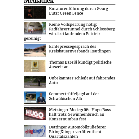
Mediathek
Kuratorenführung durch Georg
Lutz: Green Fence
Keine Vollsperrung nötig:
Radfahrertunnel durch Schlossberg
wird bei laufendem Betrieb
gereinigt
Erntepressegespräch des
Kreisbauernverbands Reutlingen
Thomas Bareiß kündigt politische
Auszeit an
Unbekannter schießt auf fahrendes
Auto
Sommertrüffeljagd auf der
Schwäbischen Alb
Metzinger Modegröße Hugo Boss
hält trotz Gewinneinbruch an
Konzernumbau fest
Dettinger Automobilzulieferer
ElringKlinger veröffentlicht
Quartalszahlen