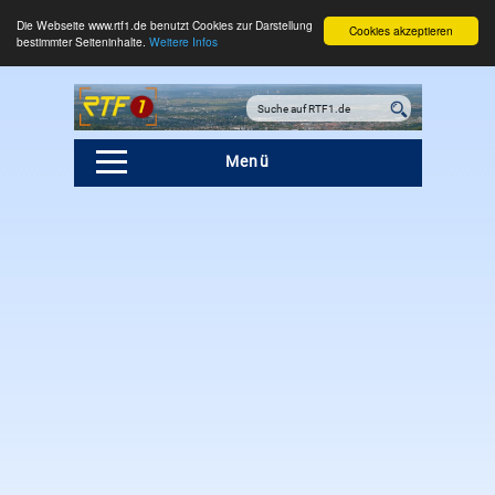
Die Webseite www.rtf1.de benutzt Cookies zur Darstellung
Cookies akzeptieren
bestimmter Seiteninhalte.
Weitere Infos
Menü