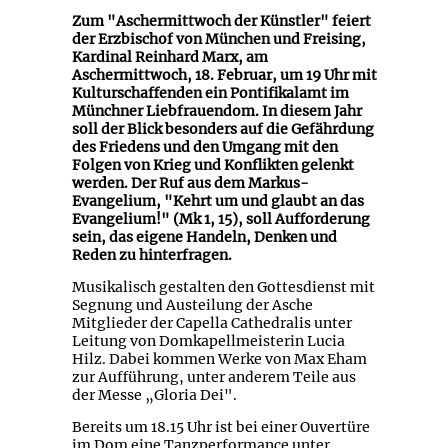
Zum "Aschermittwoch der Künstler" feiert
der Erzbischof von München und Freising,
Kardinal Reinhard Marx, am
Aschermittwoch, 18. Februar, um 19 Uhr mit
Kulturschaffenden ein Pontifikalamt im
Münchner Liebfrauendom. In diesem Jahr
soll der Blick besonders auf die Gefährdung
des Friedens und den Umgang mit den
Folgen von Krieg und Konflikten gelenkt
werden. Der Ruf aus dem Markus-
Evangelium, "Kehrt um und glaubt an das
Evangelium!" (Mk 1, 15), soll Aufforderung
sein, das eigene Handeln, Denken und
Reden zu hinterfragen.
Musikalisch gestalten den Gottesdienst mit
Segnung und Austeilung der Asche
Mitglieder der Capella Cathedralis unter
Leitung von Domkapellmeisterin Lucia
Hilz. Dabei kommen Werke von Max Eham
zur Aufführung, unter anderem Teile aus
der Messe „Gloria Dei".
Bereits um 18.15 Uhr ist bei einer Ouvertüre
im Dom eine Tanzperformance unter