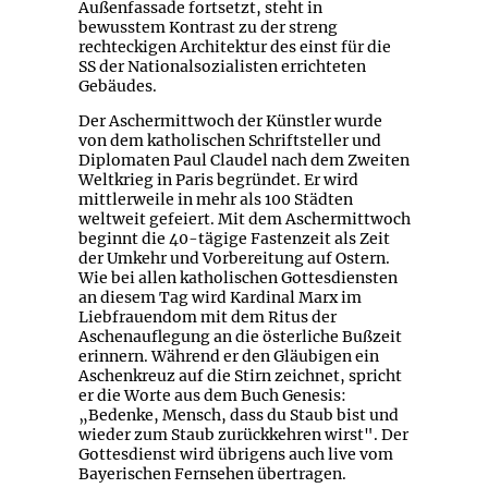
Außenfassade fortsetzt, steht in
bewusstem Kontrast zu der streng
rechteckigen Architektur des einst für die
SS der Nationalsozialisten errichteten
Gebäudes.
Der Aschermittwoch der Künstler wurde
von dem katholischen Schriftsteller und
Diplomaten Paul Claudel nach dem Zweiten
Weltkrieg in Paris begründet. Er wird
mittlerweile in mehr als 100 Städten
weltweit gefeiert. Mit dem Aschermittwoch
beginnt die 40-tägige Fastenzeit als Zeit
der Umkehr und Vorbereitung auf Ostern.
Wie bei allen katholischen Gottesdiensten
an diesem Tag wird Kardinal Marx im
Liebfrauendom mit dem Ritus der
Aschenauflegung an die österliche Bußzeit
erinnern. Während er den Gläubigen ein
Aschenkreuz auf die Stirn zeichnet, spricht
er die Worte aus dem Buch Genesis:
„Bedenke, Mensch, dass du Staub bist und
wieder zum Staub zurückkehren wirst". Der
Gottesdienst wird übrigens auch live vom
Bayerischen Fernsehen übertragen.