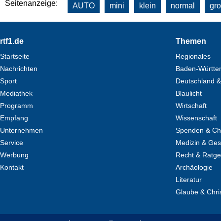
Seitenanzeige:
AUTO
mini
klein
normal
gr
Footer
rtf1.de
Themen
Startseite
Regionales
Nachrichten
Baden-Württe
Sport
Deutschland &
Mediathek
Blaulicht
Programm
Wirtschaft
Empfang
Wissenschaft
Unternehmen
Spenden & Cha
Service
Medizin & Ges
Werbung
Recht & Ratg
Kontakt
Archäologie
Literatur
Glaube & Chri