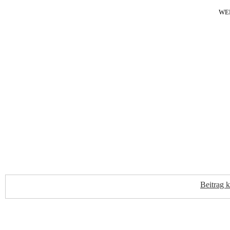
WE
Beitrag 