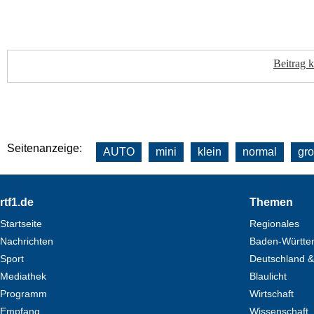
Beitrag 
Seitenanzeige:
AUTO
mini
klein
normal
gr
Footer
rtf1.de
Themen
Startseite
Regionales
Nachrichten
Baden-Württe
Sport
Deutschland &
Mediathek
Blaulicht
Programm
Wirtschaft
Empfang
Wissenschaft