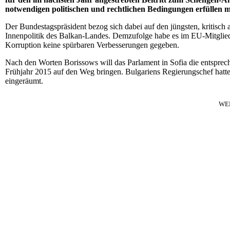
notwendigen politischen und rechtlichen Bedingungen erfüllen m
Der Bundestagspräsident bezog sich dabei auf den jüngsten, kritisch 
Innenpolitik des Balkan-Landes. Demzufolge habe es im EU-Mitglieds
Korruption keine spürbaren Verbesserungen gegeben.
Nach den Worten Borissows will das Parlament in Sofia die entspre
Frühjahr 2015 auf den Weg bringen. Bulgariens Regierungschef hatt
eingeräumt.
WE