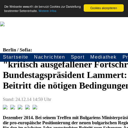
Die Webseite www.rtf1.de benutzt Cookies zur Darstellung
Cookies akzeptieren
bestimmter Seiteninhalte.
Weitere Infos
Berlin / Sofia:
Startseite
Nachrichten
Sport
Mediathek
P
Seitennavigation
"kritisch ausgefallener Fortschr
Bundestagspräsident Lammert: 
Beitritt die nötigen Bedingunge
Stand: 24.12.14 14:59 Uhr
Dezember 2014. Bei seinem Treffen mit Bulgariens Ministerprä
die pro-europäische Positionierung der neuen bulgarischen Reg
für den im nächsten Jahr angestrebten Beitritt zum Schengen-A