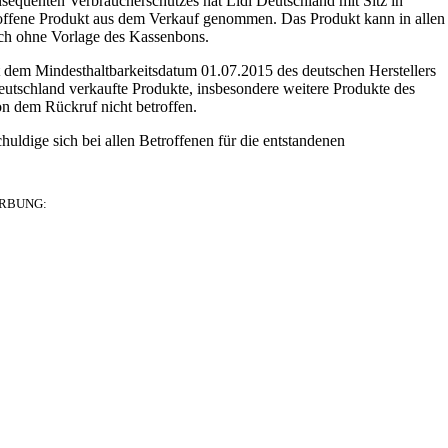
equenten Verbraucherschutzes hat Lidl Deutschland mit Sitz in
etroffene Produkt aus dem Verkauf genommen. Das Produkt kann in allen
uch ohne Vorlage des Kassenbons.
 dem Mindesthaltbarkeitsdatum 01.07.2015 des deutschen Herstellers
tschland verkaufte Produkte, insbesondere weitere Produkte des
n dem Rückruf nicht betroffen.
ldige sich bei allen Betroffenen für die entstandenen
RBUNG: