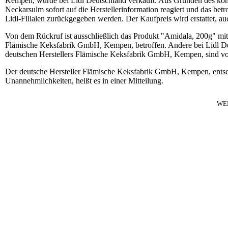
Kempen, wurde bei Lidl Deutschland verkauft. Aus Gründen des kons
Neckarsulm sofort auf die Herstellerinformation reagiert und das b
Lidl-Filialen zurückgegeben werden. Der Kaufpreis wird erstattet, a
Von dem Rückruf ist ausschließlich das Produkt "Amidala, 200g" mit
Flämische Keksfabrik GmbH, Kempen, betroffen. Andere bei Lidl Deu
deutschen Herstellers Flämische Keksfabrik GmbH, Kempen, sind vo
Der deutsche Hersteller Flämische Keksfabrik GmbH, Kempen, entschu
Unannehmlichkeiten, heißt es in einer Mitteilung.
WE