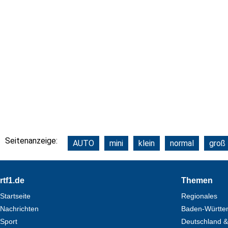
Seitenanzeige:
AUTO
mini
klein
normal
groß
Footer
rtf1.de
Themen
Startseite
Regionales
Nachrichten
Baden-Württe
Sport
Deutschland &