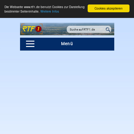
Die Webseite www.rtf1.de benutzt Cookies zur Darstellung
Cookies akzeptieren
bestimmter Seiteninhalte.
Weitere Infos
Menü