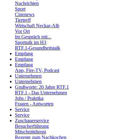
Nachrichten
Sport
Cinenews
Tiertreff
Wirtschaft Neckar-Alb
Vor Ort
Im Gespräch mit...
Sporttalk im H3
RTF.1-Gesundheitstalk
Empfang
Empfang
Empfang
App, Fire-TV, Podcast
Unternehmen
Unternehmen
Grußworte: 20 Jahre RTF.1
RTF.1 - Das Unternehmen
Jobs / Praktika
Fragen - Antworten
Service
Service
Zuschauerservice
Besucherführung
Mitschnittdienst
Rezepte zum Nachkochen