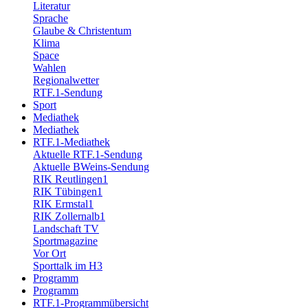
Literatur
Sprache
Glaube & Christentum
Klima
Space
Wahlen
Regionalwetter
RTF.1-Sendung
Sport
Mediathek
Mediathek
RTF.1-Mediathek
Aktuelle RTF.1-Sendung
Aktuelle BWeins-Sendung
RIK Reutlingen1
RIK Tübingen1
RIK Ermstal1
RIK Zollernalb1
Landschaft TV
Sportmagazine
Vor Ort
Sporttalk im H3
Programm
Programm
RTF.1-Programmübersicht