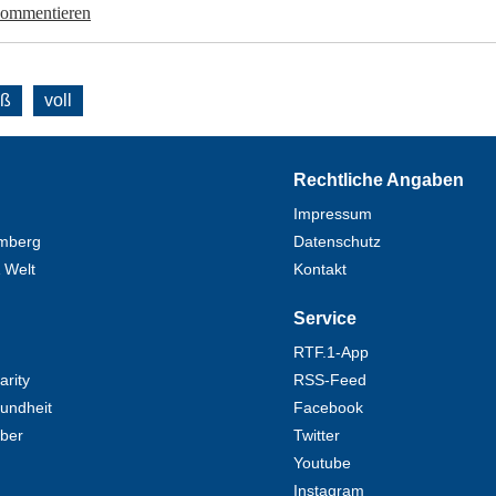
kommentieren
oß
voll
Rechtliche Angaben
Impressum
mberg
Datenschutz
 Welt
Kontakt
Service
RTF.1-App
rity
RSS-Feed
undheit
Facebook
eber
Twitter
Youtube
Instagram