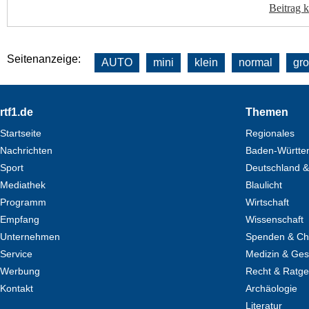
Beitrag 
Seitenanzeige:
AUTO
mini
klein
normal
gr
Footer
rtf1.de
Themen
Startseite
Regionales
Nachrichten
Baden-Württe
Sport
Deutschland &
Mediathek
Blaulicht
Programm
Wirtschaft
Empfang
Wissenschaft
Unternehmen
Spenden & Cha
Service
Medizin & Ges
Werbung
Recht & Ratg
Kontakt
Archäologie
Literatur