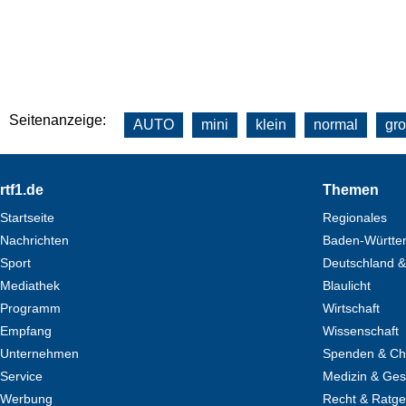
Seitenanzeige:
AUTO
mini
klein
normal
gr
Footer
rtf1.de
Themen
Startseite
Regionales
Nachrichten
Baden-Württe
Sport
Deutschland &
Mediathek
Blaulicht
Programm
Wirtschaft
Empfang
Wissenschaft
Unternehmen
Spenden & Cha
Service
Medizin & Ges
Werbung
Recht & Ratg