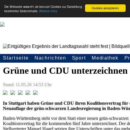
Die Webseite www.rtf1.de benutzt Cookies zur Darstellung
Cookies akzeptieren
bestimmter Seiteninhalte.
Weitere Infos
Stuttgart:
Startseite
Nachrichten
Sport
Mediathek
P
Seitennavigation
Grüne und CDU unterzeichnen 
Stand: 11.05.26 14:53 Uhr
In Stuttgart haben Grüne und CDU ihren Koalitionsvertrag für d
Neuauflage der grün-schwarzen Landesregierung in Baden-Württe
Baden-Württemberg steht vor dem Start einer neuen grün-schwarze
Koalitionsvertrag für die kommenden fünf Jahre unterzeichnet. Der d
Stellvertreter Manuel Hagel setzten ihre Unterschriften unter das meh