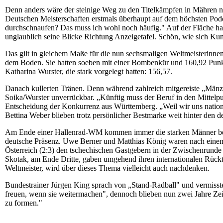
Denn anders wäre der steinige Weg zu den Titelkämpfen in Mähren n
Deutschen Meisterschaften erstmals überhaupt auf dem höchsten Podes
durchschnaufen? Das muss ich wohl noch häufig." Auf der Fläche hat
unglaublich seine Blicke Richtung Anzeigetafel. Schön, wie sich Kun
Das gilt in gleichem Maße für die nun sechsmaligen Weltmeisterinnen
dem Boden. Sie hatten soeben mit einer Bombenkür und 160,92 Punk
Katharina Wurster, die stark vorgelegt hatten: 156,57.
Danach kullerten Tränen. Denn während zahlreich mitgereiste „Mänze
Soika/Wurster unverrückbar. „Künftig muss der Beruf in den Mittelp
Entscheidung der Konkurrenz aus Württemberg. „Weil wir uns nationa
Bettina Weber blieben trotz persönlicher Bestmarke weit hinter den 
Am Ende einer Hallenrad-WM kommen immer die starken Männer bei
deutsche Präsenz. Uwe Berner und Matthias König waren nach eine
Österreich (2:3) den tschechischen Gastgebern in der Zwischenrunde 3
Skotak, am Ende Dritte, gaben umgehend ihren internationalen Rückt
Weltmeister, wird über dieses Thema vielleicht auch nachdenken.
Bundestrainer Jürgen King sprach von „Stand-Radball" und vermisst
freuen, wenn sie weitermachen", dennoch blieben nun zwei Jahre Ze
zu formen."