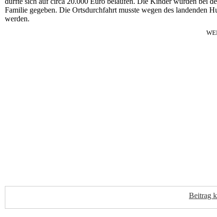
dürfte sich auf circa 20.000 Euro belaufen. Die Kinder wurden bei de
Familie gegeben. Die Ortsdurchfahrt musste wegen des landenden H
werden.
WE
Beitrag 