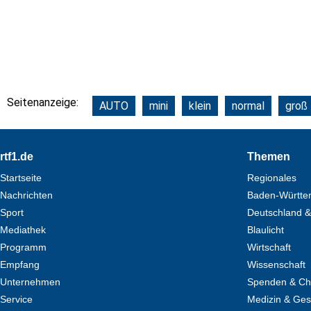
Seitenanzeige:
AUTO
mini
klein
normal
groß
Footer
rtf1.de
Themen
Startseite
Regionales
Nachrichten
Baden-Württe
Sport
Deutschland &
Mediathek
Blaulicht
Programm
Wirtschaft
Empfang
Wissenschaft
Unternehmen
Spenden & Cha
Service
Medizin & Ges