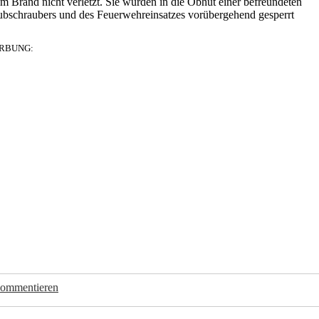
m Brand nicht verletzt. Sie wurden in die Obhut einer befreundeten
ubschraubers und des Feuerwehreinsatzes vorübergehend gesperrt
RBUNG:
kommentieren