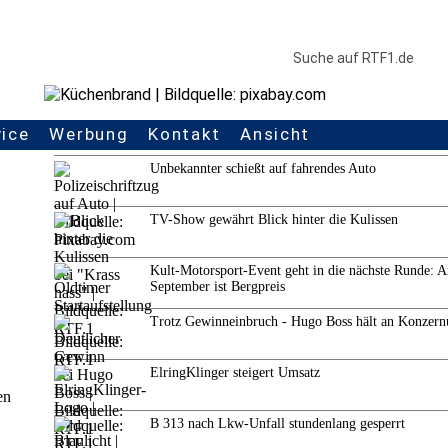
vice
Werbung
Kontakt
Ansicht
Weitere Themen
Unbekannter schießt auf fahrendes Auto
TV-Show gewährt Blick hinter die Kulissen
Kult-Motorsport-Event geht in die nächste Runde: 
September ist Bergpreis
Trotz Gewinneinbruch - Hugo Boss hält an Konzern
ElringKlinger steigert Umsatz
en
B 313 nach Lkw-Unfall stundenlang gesperrt