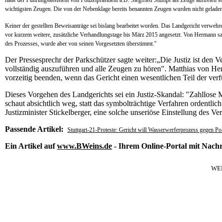
wichtigsten Zeugen. Die von der Nebenklage bereits benannten Zeugen wurden nicht geladen
Keiner der gestellten Beweisanträge sei bislang bearbeitet worden. Das Landgericht verweh
vor kurzem weitere, zusätzliche Verhandlungstage bis März 2015 angesetzt. Von Hermann sag
des Prozesses, wurde aber von seinen Vorgesetzten überstimmt."
Der Pressesprechr der Parkschützer sagte weiter:„Die Justiz ist den
vollständig auszuführen und alle Zeugen zu hören". Matthias von 
vorzeitig beenden, wenn das Gericht einen wesentlichen Teil der ver
Dieses Vorgehen des Landgerichts sei ein Justiz-Skandal: "Zahllose M
schaut absichtlich weg, statt das symbolträchtige Verfahren ordentli
Justizminister Stickelberger, eine solche unseriöse Einstellung des V
Passende Artikel:
Stuttgart-21-Proteste: Gericht will Wasserwerferprozess gegen Poli
Ein Artikel auf
www.BWeins.de
- Ihrem Online-Portal mit Nac
WE