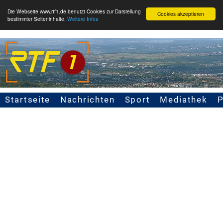
Die Webseite www.rtf1.de benutzt Cookies zur Darstellung
Cookies akzeptieren
bestimmter Seiteninhalte.
Weitere Infos
Startseite
Nachrichten
Sport
Mediathek
Seitennavigation