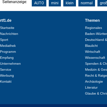
Seitenanzeige:
AUTO
mini
klein
normal
gro
Footer
rtf1.de
Themen
Startseite
Regionales
Nachrichten
Baden-Württe
Sport
Deutschland &
Mediathek
Blaulicht
Programm
Wirtschaft
Empfang
Wissenschaft
Unternehmen
Spenden & Cha
Service
Medizin & Ges
Werbung
Recht & Ratg
Kontakt
Archäologie
Literatur
Glaube & Chri