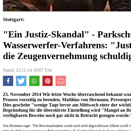
Stuttgart:
"Ein Justiz-Skandal" - Parkschü
Wasserwerfer-Verfahrens: "Justi
die Zeugenvernehmung schuldi
Stand: 23.11.14 18:07 Uhr
23. November 2014 Wie letzte Woche überraschend bekannt wurd
Prozess vorzeitig zu beenden. Matthias von Hermann, Pressesprech
Dies geschehe "wenige Tage bevor am Mittwoch einer der wichtig
Begründung für die überstürzte Einstellung wird "Mangel an Bew
verfügbaren Beweise noch gar nicht in Betracht gezogen wurde.
Von Hermann sagte: "Die Beweisaufnahme wurde noch nicht abgeschlossen.Alleine zwölf 
hätte der Führungsassistent von Polizeipräsident a.D. Siegfried Stumpf als Zeuge auftreten so