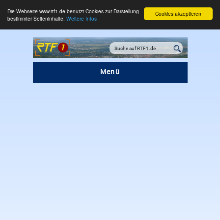
Die Webseite www.rtf1.de benutzt Cookies zur Darstellung
Cookies akzeptieren
bestimmter Seiteninhalte.
Weitere Infos
Menü