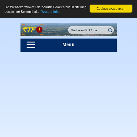
Die Webseite www.rtf1.de benutzt Cookies zur Darstellung
Cookies akzeptieren
bestimmter Seiteninhalte.
Weitere Infos
Menü