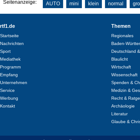
Seitenanzeige:
AUTO
mini
klein
normal
gr
Footer
rtf1.de
Themen
Startseite
Regionales
Nachrichten
Baden-Württe
Sport
Deutschland &
Mediathek
Blaulicht
Programm
Wirtschaft
Empfang
Wissenschaft
Unternehmen
Spenden & Cha
Service
Medizin & Ges
Werbung
Recht & Ratg
Kontakt
Archäologie
Literatur
Glaube & Chri