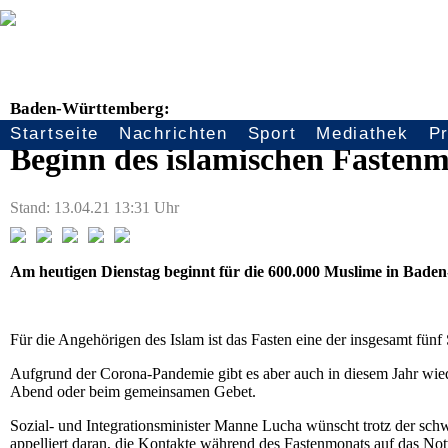
Baden-Württemberg:
Startseite
Nachrichten
Sport
Mediathek
P
Seitennavigation
Beginn des islamischen Faste
Stand: 13.04.21 13:31 Uhr
Am heutigen Dienstag beginnt für die 600.000 Muslime in Ba
Für die Angehörigen des Islam ist das Fasten eine der insgesamt fünf
Aufgrund der Corona-Pandemie gibt es aber auch in diesem Jahr wie
Abend oder beim gemeinsamen Gebet.
Sozial- und Integrationsminister Manne Lucha wünscht trotz der s
appelliert daran, die Kontakte während des Fastenmonats auf das Not