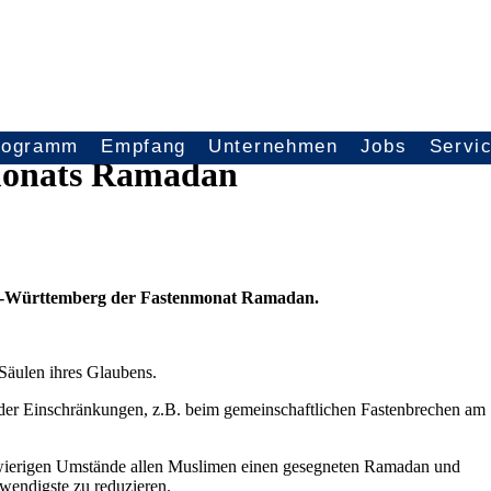
rogramm
Empfang
Unternehmen
Jobs
Servi
nmonats Ramadan
den-Württemberg der Fastenmonat Ramadan.
 Säulen ihres Glaubens.
der Einschränkungen, z.B. beim gemeinschaftlichen Fastenbrechen am
chwierigen Umstände allen Muslimen einen gesegneten Ramadan und
wendigste zu reduzieren.