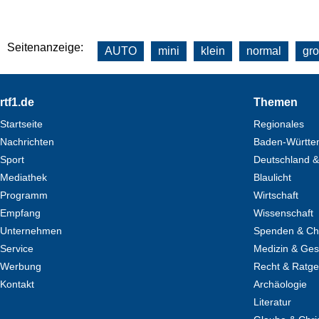
Seitenanzeige:
AUTO
mini
klein
normal
gr
Footer
rtf1.de
Themen
Startseite
Regionales
Nachrichten
Baden-Württe
Sport
Deutschland &
Mediathek
Blaulicht
Programm
Wirtschaft
Empfang
Wissenschaft
Unternehmen
Spenden & Cha
Service
Medizin & Ges
Werbung
Recht & Ratg
Kontakt
Archäologie
Literatur