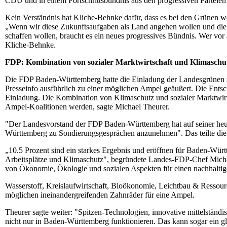
CDU und in einem Fortschrittsbündnis aus den progressiven Partei
Kein Verständnis hat Kliche-Behnke dafür, dass es bei den Grünen we
„Wenn wir diese Zukunftsaufgaben als Land angehen wollen und die 
schaffen wollen, braucht es ein neues progressives Bündnis. Wer vor 
Kliche-Behnke.
FDP: Kombination von sozialer Marktwirtschaft und Klimaschut
Die FDP Baden-Württemberg hatte die Einladung der Landesgrünen 
Presseinfo ausführlich zu einer möglichen Ampel geäußert. Die Ent
Einladung. Die Kombination von Klimaschutz und sozialer Marktwirt
Ampel-Koalitionen werden, sagte Michael Theurer.
"Der Landesvorstand der FDP Baden-Württemberg hat auf seiner heut
Württemberg zu Sondierungsgesprächen anzunehmen". Das teilte die 
„10.5 Prozent sind ein starkes Ergebnis und eröffnen für Baden-Würt
Arbeitsplätze und Klimaschutz", begründete Landes-FDP-Chef Micha
von Ökonomie, Ökologie und sozialen Aspekten für einen nachhaltig
Wasserstoff, Kreislaufwirtschaft, Bioökonomie, Leichtbau & Ressour
möglichen ineinandergreifenden Zahnräder für eine Ampel.
Theurer sagte weiter: "Spitzen-Technologien, innovative mittelständ
nicht nur in Baden-Württemberg funktionieren. Das kann sogar ein 