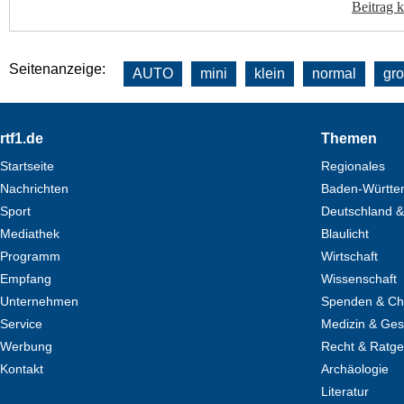
Beitrag 
Seitenanzeige:
AUTO
mini
klein
normal
gr
Footer
rtf1.de
Themen
Startseite
Regionales
Nachrichten
Baden-Württe
Sport
Deutschland &
Mediathek
Blaulicht
Programm
Wirtschaft
Empfang
Wissenschaft
Unternehmen
Spenden & Cha
Service
Medizin & Ges
Werbung
Recht & Ratg
Kontakt
Archäologie
Literatur