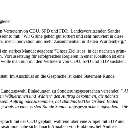
leitet
 den Vertreternvon CDU, SPD und FDP., Landesvorsitzenden Sandra
seinfo mit: "Wir Grüne gehen gut sortiert und sehr motiviert in diese
utz, mehr Innovation und mehr Zusammenhalt in Baden-Württemberg."
ein starkes Mandat gegeben: "Unser Ziel ist es, in der nächsten grün-
 Voraussetzung für erfolgreiches Regieren in einer Koalition ist eine
 wolle man nun mit den Vertretern von CDU, SPD und FDP ausloten:
tatt. Im Anschluss an die Gespräche ist keine Statement-Runde
r Landtagswahl Einladungen zu Sondierungsgesprächen versendet:
" Al
den Wählerinnen und Wählern den Auftrag bekommen, die nächste
esem Auftrag nachzukommen, hat Bündnis 90/Die Grünen Baden-
eweils zu einer ersten Runde Sondierungsgespräche eingeladen."
Die
Gespräch mit der CDU geplant, während über eine Ampel mit FDP und
ungsgruppe habe sich danach Angaben von Fraktionschef Andreas