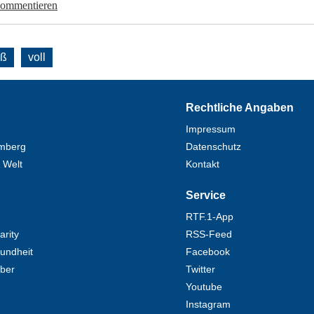
kommentieren
oß
voll
Rechtliche Angaben
Impressum
mberg
Datenschutz
 Welt
Kontakt
Service
RTF.1-App
rity
RSS-Feed
undheit
Facebook
eber
Twitter
Youtube
Instagram