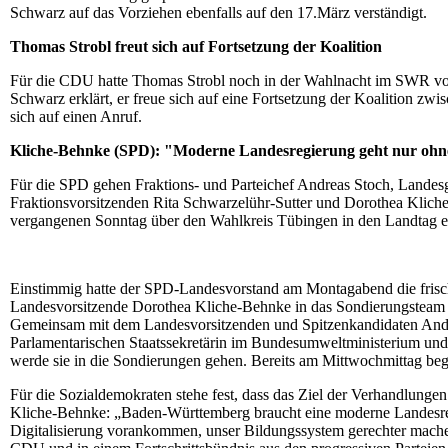
Schwarz auf das Vorziehen ebenfalls auf den 17.März verständigt.
Thomas Strobl freut sich auf Fortsetzung der Koalition
Für die CDU hatte Thomas Strobl noch in der Wahlnacht im SWR vo
Schwarz erklärt, er freue sich auf eine Fortsetzung der Koalition
sich auf einen Anruf.
Kliche-Behnke (SPD): "Moderne Landesregierung geht nur o
Für die SPD gehen Fraktions- und Parteichef Andreas Stoch, Landesge
Fraktionsvorsitzenden Rita Schwarzelühr-Sutter und Dorothea Klic
vergangenen Sonntag über den Wahlkreis Tübingen in den Landtag 
Einstimmig hatte der SPD-Landesvorstand am Montagabend die frisch
Landesvorsitzende Dorothea Kliche-Behnke in das Sondierungsteam g
Gemeinsam mit dem Landesvorsitzenden und Spitzenkandidaten Andr
Parlamentarischen Staatssekretärin im Bundesumweltministerium und
werde sie in die Sondierungen gehen. Bereits am Mittwochmittag be
Für die Sozialdemokraten stehe fest, dass das Ziel der Verhandlung
Kliche-Behnke: „Baden-Württemberg braucht eine moderne Landesreg
Digitalisierung vorankommen, unser Bildungssystem gerechter mache