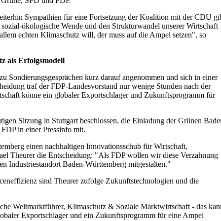
en Grüne, SPD und FDP."
iterhin Sympathien für eine Fortsetzung der Koalition mit der CDU gib
sozial-ökologische Wende und den Strukturwandel unserer Wirtschaft
allem echten Klimaschutz will, der muss auf die Ampel setzen", so
z als Erfolgsmodell
zu Sondierungsgesprächen kurz darauf angenommen und sich in einer
scheidung traf der FDP-Landesvorstand nur wenige Stunden nach der
schaft könne ein globaler Exportschlager und Zukunftsprogramm für
igen Sitzung in Stuttgart beschlossen, die Einladung der Grünen Bade
FDP in einer Pressinfo mit.
temberg einen nachhaltigen Innovationsschub für Wirtschaft,
el Theurer die Entscheidung: "Als FDP wollen wir diese Verzahnung
en Industriestandort Baden-Württemberg mitgestalten."
ceneffizienz sind Theurer zufolge Zukunftstechnologien und die
ische Weltmarktführer, Klimaschutz & Soziale Marktwirtschaft - das kan
globaler Exportschlager und ein Zukunftsprogramm für eine Ampel