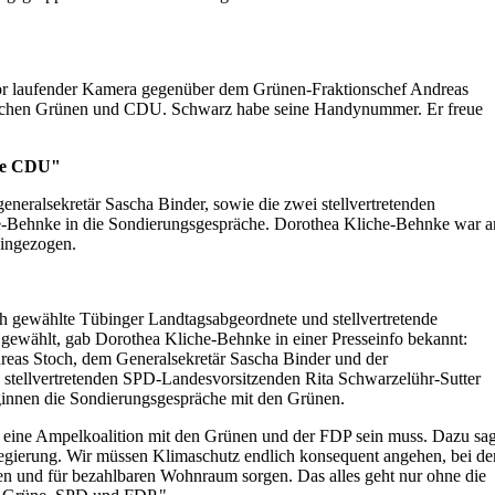
r laufender Kamera gegenüber dem Grünen-Fraktionschef Andreas
 zwischen Grünen und CDU. Schwarz habe seine Handynummer. Er freue
hne CDU"
neralsekretär Sascha Binder, sowie die zwei stellvertretenden
he-Behnke in die Sondierungsgespräche. Dorothea Kliche-Behnke war 
eingezogen.
 gewählte Tübinger Landtagsabgeordnete und stellvertretende
ewählt, gab Dorothea Kliche-Behnke in einer Presseinfo bekannt:
eas Stoch, dem Generalsekretär Sascha Binder und der
 stellvertretenden SPD-Landesvorsitzenden Rita Schwarzelühr-Sutter
ginnen die Sondierungsgespräche mit den Grünen.
en eine Ampelkoalition mit den Grünen und der FDP sein muss. Dazu sag
ierung. Wir müssen Klimaschutz endlich konsequent angehen, bei de
n und für bezahlbaren Wohnraum sorgen. Das alles geht nur ohne die