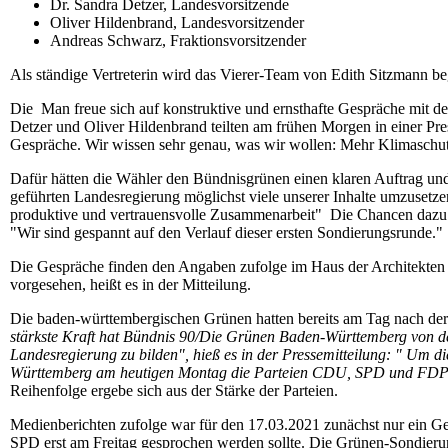
Dr. Sandra Detzer, Landesvorsitzende
Oliver Hildenbrand, Landesvorsitzender
Andreas Schwarz, Fraktionsvorsitzender
Als ständige Vertreterin wird das Vierer-Team von Edith Sitzmann beg
Die Man freue sich auf konstruktive und ernsthafte Gespräche mit
Detzer und Oliver Hildenbrand teilten am frühen Morgen in einer Pres
Gespräche. Wir wissen sehr genau, was wir wollen: Mehr Klimasch
Dafür hätten die Wähler den Bündnisgrünen einen klaren Auftrag und 
geführten Landesregierung möglichst viele unserer Inhalte umzusetzen.
produktive und vertrauensvolle Zusammenarbeit" Die Chancen dazu
"Wir sind gespannt auf den Verlauf dieser ersten Sondierungsrunde."
Die Gespräche finden den Angaben zufolge im Haus der Architekten s
vorgesehen, heißt es in der Mitteilung.
Die baden-württembergischen Grünen hatten bereits am Tag nach de
stärkste Kraft hat Bündnis 90/Die Grünen Baden-Württemberg von 
Landesregierung zu bilden", hieß es in der Pressemitteilung: "
Um di
Württemberg am heutigen Montag die Parteien CDU, SPD und FDP j
Reihenfolge ergebe sich aus der Stärke der Parteien.
Medienberichten zufolge war für den 17.03.2021 zunächst nur ein 
SPD erst am Freitag gesprochen werden sollte. Die Grünen-Sondier