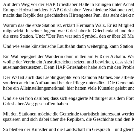
Auf dem Weg vor der HAP-Grieshaber-Halle in Eningen unter Achalm, 
Eninger Holzschneiders HAP Grieshaber. Verschiedene Stationen zeig
macht das Replik des griechischen Hirtengottes Pan, das steht direk
Warum das die erste Station ist, erklärt Hermann Walz. Er ist Mitgl
mitgewirkt. In seiner Jugend war Grieshaber in Griechenland und dor
die erste Station. Und: "Der Pan war sein Symbol, den er über 20 Mal 
Und wie seine künstlerische Laufbahn dann weiterging, kann Station 
Ein Wal begegnet der Wanderin dann mitten am Fuß der Achalm. Was e
wollte der Verein ein Ausrufezeichen setzen und bewirken, dass sich 
auseinanderzusetzen. Denn HAP Grieshaber habe sich mit den Problem
Der Wal ist auch das Lieblingsreplik von Ramona Mathes. Sie arbeitet
sondern auch im Aufbau und bei der Pflege unterstützt. Die Gemeind
habe ein Alleinstellungsmerkmal: hier hätten viele Künstler gelebt un
Und sie sei froh darüber, dass sich engagierte Mitbürger aus dem Fö
Grieshaber-Weg geschaffen haben.
Mit den Stationen möchte die Gemeinde touristisch interessant werden
spazieren und sich dabei über die Repliken, die Geschichte und den K
So bleiben der Künstler und die Landschaft im Gespräch – und gleich