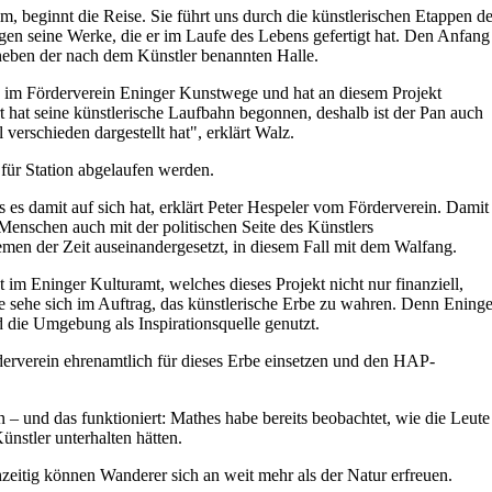
beginnt die Reise. Sie führt uns durch die künstlerischen Etappen d
en seine Werke, die er im Laufe des Lebens gefertigt hat. Den Anfang
t neben der nach dem Künstler benannten Halle.
ied im Förderverein Eninger Kunstwege und hat an diesem Projekt
t hat seine künstlerische Laufbahn begonnen, deshalb ist der Pan auch
verschieden dargestellt hat", erklärt Walz.
für Station abgelaufen werden.
s damit auf sich hat, erklärt Peter Hespeler vom Förderverein. Damit
Menschen auch mit der politischen Seite des Künstlers
en der Zeit auseinandergesetzt, in diesem Fall mit dem Walfang.
 im Eninger Kulturamt, welches dieses Projekt nicht nur finanziell,
e sehe sich im Auftrag, das künstlerische Erbe zu wahren. Denn Ening
d die Umgebung als Inspirationsquelle genutzt.
rderverein ehrenamtlich für dieses Erbe einsetzen und den HAP-
 – und das funktioniert: Mathes habe bereits beobachtet, wie die Leute
ünstler unterhalten hätten.
zeitig können Wanderer sich an weit mehr als der Natur erfreuen.