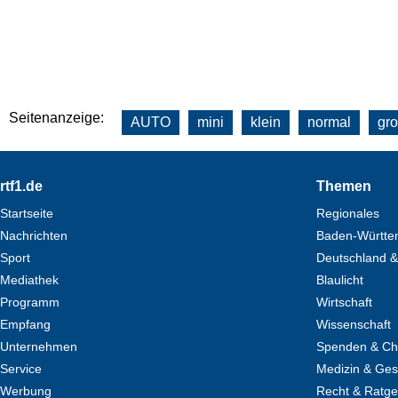
Seitenanzeige:
AUTO
mini
klein
normal
gr
Footer
rtf1.de
Themen
Startseite
Regionales
Nachrichten
Baden-Württe
Sport
Deutschland &
Mediathek
Blaulicht
Programm
Wirtschaft
Empfang
Wissenschaft
Unternehmen
Spenden & Cha
Service
Medizin & Ges
Werbung
Recht & Ratg