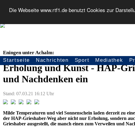
Die Webseite www.rtf1.de benutzt Cookies zur Darstell
Eningen unter Achalm:
Startseite
Nachrichten
Sport
Mediathek
P
Seitennavigation
Erholung und Kunst - HAP-Gri
und Nachdenken ein
Stand: 07.03.21 16:12 Uhr
Milde Temperaturen und viel Sonnenschein laden derzeit zu eine
der HAP-Grieshaber-Weg aber nicht nur Erholung, sondern auch
Grieshaber ausgestellt, die manch einen zum Verweilen und Na