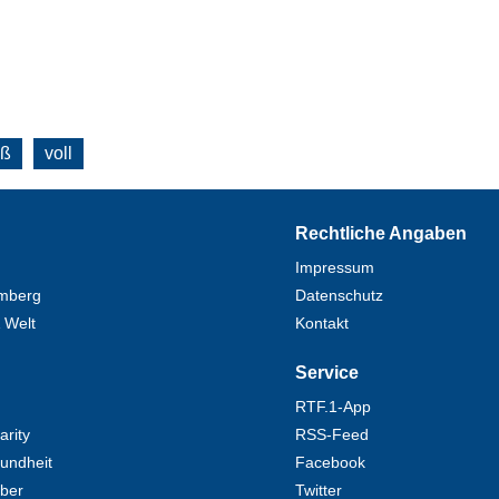
oß
voll
Rechtliche Angaben
Impressum
mberg
Datenschutz
 Welt
Kontakt
Service
RTF.1-App
rity
RSS-Feed
undheit
Facebook
eber
Twitter