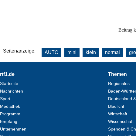
Beitrag 
Seitenanzeige:
AUTO
mini
klein
normal
gr
Footer
rtf1.de
Themen
Startseite
Regionales
Nachrichten
Baden-Württe
Sport
Deutschland &
Mediathek
Blaulicht
Programm
Wirtschaft
Empfang
Wissenschaft
Unternehmen
Spenden & Cha