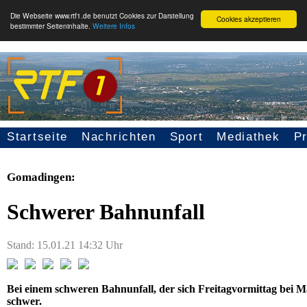
Die Webseite www.rtf1.de benutzt Cookies zur Darstellung
Cookies akzeptieren
bestimmter Seiteninhalte.
Weitere Infos
Startseite
Nachrichten
Sport
Mediathek
P
Seitennavigation
Gomadingen:
Schwerer Bahnunfall
Stand: 15.01.21 14:32 Uhr
Bei einem schweren Bahnunfall, der sich Freitagvormittag bei M
schwer.