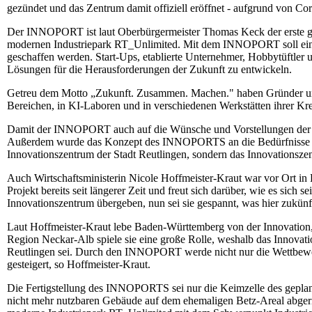
gezündet und das Zentrum damit offiziell eröffnet - aufgrund von Cor
Der INNOPORT ist laut Oberbürgermeister Thomas Keck der erste gr
modernen Industriepark RT_Unlimited. Mit dem INNOPORT soll eine
geschaffen werden. Start-Ups, etablierte Unternehmer, Hobbytüftle
Lösungen für die Herausforderungen der Zukunft zu entwickeln.
Getreu dem Motto „Zukunft. Zusammen. Machen." haben Gründer und 
Bereichen, in KI-Laboren und in verschiedenen Werkstätten ihrer Kreat
Damit der INNOPORT auch auf die Wünsche und Vorstellungen der Gr
Außerdem wurde das Konzept des INNOPORTS an die Bedürfnisse de
Innovationszentrum der Stadt Reutlingen, sondern das Innovationszen
Auch Wirtschaftsministerin Nicole Hoffmeister-Kraut war vor Ort in
Projekt bereits seit längerer Zeit und freut sich darüber, wie es sich 
Innovationszentrum übergeben, nun sei sie gespannt, was hier zukünft
Laut Hoffmeister-Kraut lebe Baden-Württemberg von der Innovation, d
Region Neckar-Alb spiele sie eine große Rolle, weshalb das Innova
Reutlingen sei. Durch den INNOPORT werde nicht nur die Wettbewe
gesteigert, so Hoffmeister-Kraut.
Die Fertigstellung des INNOPORTS sei nur die Keimzelle des geplant
nicht mehr nutzbaren Gebäude auf dem ehemaligen Betz-Areal abgeri