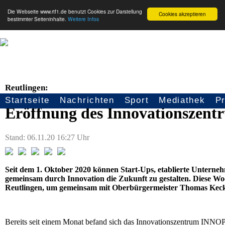
Die Webseite www.rtf1.de benutzt Cookies zur Darstellung
Cookies akzeptieren
bestimmter Seiteninhalte.
Weitere Infos
Reutlingen:
Startseite
Nachrichten
Sport
Mediathek
P
Seitennavigation
Eröffnung des Innovationsze
Stand: 06.11.20 16:27 Uhr
Seit dem 1. Oktober 2020 können Start-Ups, etablierte Unte
gemeinsam durch Innovation die Zukunft zu gestalten. Diese Woc
Reutlingen, um gemeinsam mit Oberbürgermeister Thomas Keck d
Bereits seit einem Monat befand sich das Innovationszentrum INNO