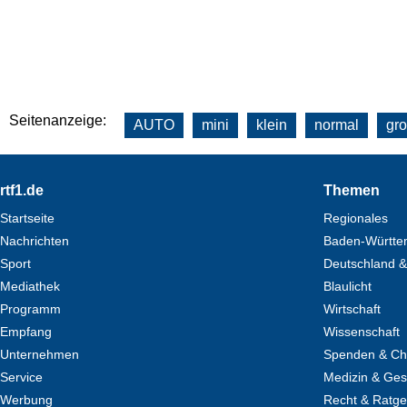
Seitenanzeige:
AUTO
mini
klein
normal
gr
Footer
rtf1.de
Themen
Startseite
Regionales
Nachrichten
Baden-Württe
Sport
Deutschland &
Mediathek
Blaulicht
Programm
Wirtschaft
Empfang
Wissenschaft
Unternehmen
Spenden & Cha
Service
Medizin & Ges
Werbung
Recht & Ratg