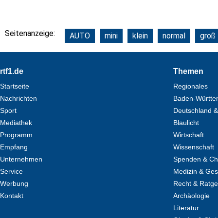
Seitenanzeige:
AUTO
mini
klein
normal
groß
Footer
rtf1.de
Themen
Startseite
Regionales
Nachrichten
Baden-Württe
Sport
Deutschland &
Mediathek
Blaulicht
Programm
Wirtschaft
Empfang
Wissenschaft
Unternehmen
Spenden & Cha
Service
Medizin & Ges
Werbung
Recht & Ratg
Kontakt
Archäologie
Literatur