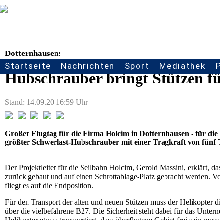
Dotternhausen:
Startseite
Nachrichten
Sport
Mediathek
Seitennavigation
Hubschrauber bringt Stützen fü
Stand: 14.09.20 16:59 Uhr
Großer Flugtag für die Firma Holcim in Dotternhausen - für d
größter Schwerlast-Hubschrauber mit einer Tragkraft von fünf T
Der Projektleiter für die Seilbahn Holcim, Gerold Massini, erklärt, d
zurück gebaut und auf einen Schrottablage-Platz gebracht werden. V
fliegt es auf die Endposition.
Für den Transport der alten und neuen Stützen muss der Helikopter d
über die vielbefahrene B27. Die Sicherheit steht dabei für das Untern
Helikopter etwas transportiert, dass überflogene Gebiet frei sein mus