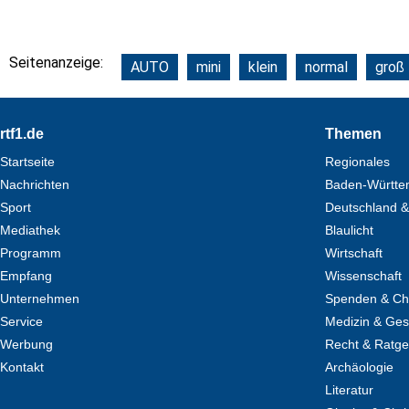
Seitenanzeige:
AUTO
mini
klein
normal
groß
Footer
rtf1.de
Themen
Startseite
Regionales
Nachrichten
Baden-Württe
Sport
Deutschland &
Mediathek
Blaulicht
Programm
Wirtschaft
Empfang
Wissenschaft
Unternehmen
Spenden & Cha
Service
Medizin & Ges
Werbung
Recht & Ratg
Kontakt
Archäologie
Literatur