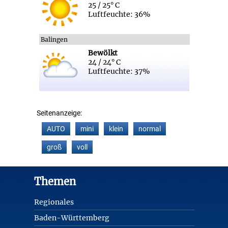
25 / 25° C
Luftfeuchte: 36%
Balingen
Bewölkt
24 / 24° C
Luftfeuchte: 37%
Seitenanzeige:
AUTO
mini
klein
normal
groß
voll
Footer
Themen
Regionales
Baden-Württemberg