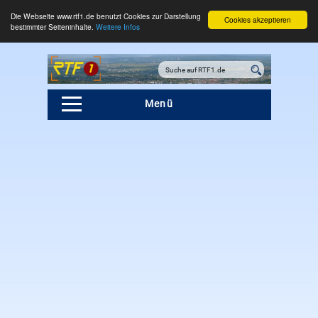
Die Webseite www.rtf1.de benutzt Cookies zur Darstellung
Cookies akzeptieren
bestimmter Seiteninhalte.
Weitere Infos
Menü