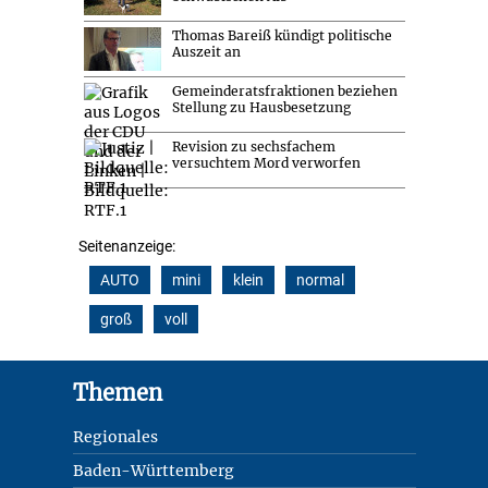
Thomas Bareiß kündigt politische
Auszeit an
Gemeinderatsfraktionen beziehen
Stellung zu Hausbesetzung
Revision zu sechsfachem
versuchtem Mord verworfen
Seitenanzeige:
AUTO
mini
klein
normal
groß
voll
Footer
Themen
Regionales
Baden-Württemberg