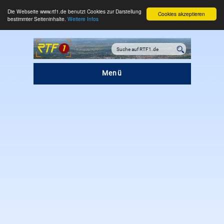
Die Webseite www.rtf1.de benutzt Cookies zur Darstellung
Cookies akzeptieren
bestimmter Seiteninhalte.
Weitere Infos
Menü