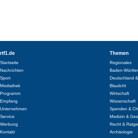
Footer
rtf1.de
Themen
Startseite
Regionales
Nachrichten
Baden-Württe
Sport
Deutschland &
Mediathek
Blaulicht
Programm
Wirtschaft
Empfang
Wissenschaft
Unternehmen
Spenden & Cha
Service
Medizin & Ges
Werbung
Recht & Ratg
Kontakt
Archäologie