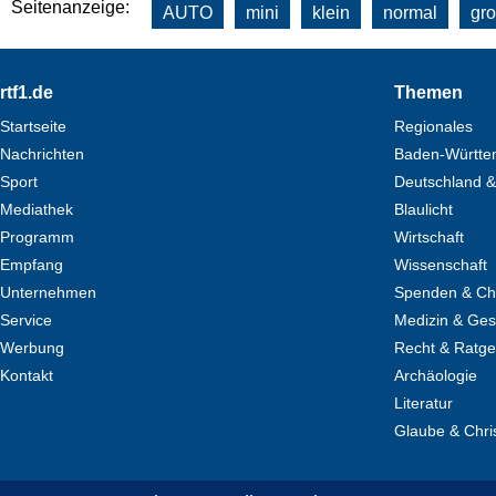
Seitenanzeige:
AUTO
mini
klein
normal
gr
Footer
rtf1.de
Themen
Startseite
Regionales
Nachrichten
Baden-Württe
Sport
Deutschland &
Mediathek
Blaulicht
Programm
Wirtschaft
Empfang
Wissenschaft
Unternehmen
Spenden & Cha
Service
Medizin & Ges
Werbung
Recht & Ratg
Kontakt
Archäologie
Literatur
Glaube & Chri