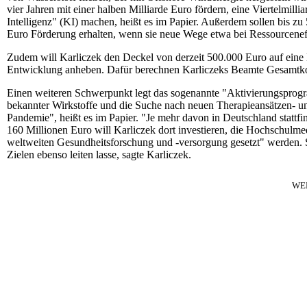
vier Jahren mit einer halben Milliarde Euro fördern, eine Viertelmill
Intelligenz" (KI) machen, heißt es im Papier. Außerdem sollen bis z
Euro Förderung erhalten, wenn sie neue Wege etwa bei Ressourcenef
Zudem will Karliczek den Deckel von derzeit 500.000 Euro auf eine 
Entwicklung anheben. Dafür berechnen Karliczeks Beamte Gesamtkos
Einen weiteren Schwerpunkt legt das sogenannte "Aktivierungsprogr
bekannter Wirkstoffe und die Suche nach neuen Therapieansätzen- u
Pandemie", heißt es im Papier. "Je mehr davon in Deutschland stattfi
160 Millionen Euro will Karliczek dort investieren, die Hochschulmedi
weltweiten Gesundheitsforschung und -versorgung gesetzt" werden. Si
Zielen ebenso leiten lasse, sagte Karliczek.
WE