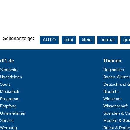
Seitenanzeige:
AUTO
mini
klein
normal
gr
Footer
rtf1.de
Themen
Startseite
Regionales
Nachrichten
Baden-Württe
Sport
Deutschland &
Mediathek
Blaulicht
Programm
Wirtschaft
Empfang
Wissenschaft
Unternehmen
Spenden & Cha
Service
Medizin & Ges
Werbung
Recht & Ratg