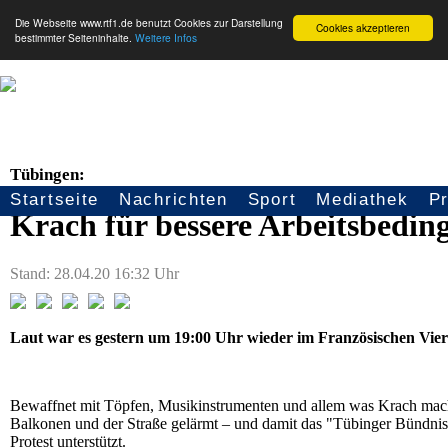
Die Webseite www.rtf1.de benutzt Cookies zur Darstellung
Cookies akzeptieren
bestimmter Seiteninhalte.
Weitere Infos
Tübingen:
Startseite
Nachrichten
Sport
Mediathek
P
Seitennavigation
Krach für bessere Arbeitsbeding
Stand: 28.04.20 16:32 Uhr
Laut war es gestern um 19:00 Uhr wieder im Französischen Vier
Bewaffnet mit Töpfen, Musikinstrumenten und allem was Krach mache
Balkonen und der Straße gelärmt – und damit das "Tübinger Bündnis 
Protest unterstützt.