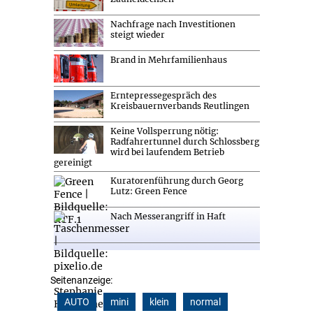
Nachfrage nach Investitionen
steigt wieder
Brand in Mehrfamilienhaus
Erntepressegespräch des
Kreisbauernverbands Reutlingen
Keine Vollsperrung nötig:
Radfahrertunnel durch Schlossberg
wird bei laufendem Betrieb
gereinigt
Kuratorenführung durch Georg
Lutz: Green Fence
Nach Messerangriff in Haft
Seitenanzeige:
AUTO
mini
klein
normal