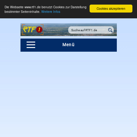
Die Webseite www.rtf1.de benutzt Cookies zur Darstellung
Cookies akzeptieren
bestimmter Seiteninhalte.
Weitere Infos
Menü