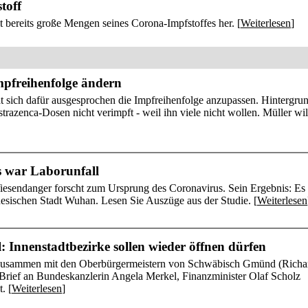
toff
bereits große Mengen seines Corona-Impfstoffes her. [
Weiterlesen
]
mpfreihenfolge ändern
t sich dafür ausgesprochen die Impfreihenfolge anzupassen. Hintergrun
azenca-Dosen nicht verimpft - weil ihn viele nicht wollen. Müller wil
 war Laborunfall
esendanger forscht zum Ursprung des Coronavirus. Sein Ergebnis: Es
inesischen Stadt Wuhan. Lesen Sie Auszüge aus der Studie. [
Weiterlesen
 Innenstadtbezirke sollen wieder öffnen dürfen
h zusammen mit den Oberbürgermeistern von Schwäbisch Gmünd (Richa
Brief an Bundeskanzlerin Angela Merkel, Finanzminister Olaf Scholz
. [
Weiterlesen
]