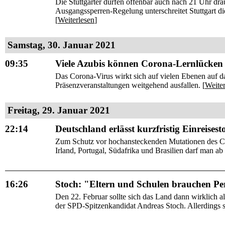
Die Stuttgarter dürfen offenbar auch nach 21 Uhr dr
Ausgangssperren-Regelung unterschreitet Stuttgart di
[
Weiterlesen
]
Samstag, 30. Januar 2021
09:35
Viele Azubis können Corona-Lernlücken 
Das Corona-Virus wirkt sich auf vielen Ebenen auf da
Präsenzveranstaltungen weitgehend ausfallen. [
Weiter
Freitag, 29. Januar 2021
22:14
Deutschland erlässt kurzfristig Einreises
Zum Schutz vor hochansteckenden Mutationen des Cor
Irland, Portugal, Südafrika und Brasilien darf man ab
16:26
Stoch: "Eltern und Schulen brauchen Pe
Den 22. Februar sollte sich das Land dann wirklich al
der SPD-Spitzenkandidat Andreas Stoch. Allerdings s