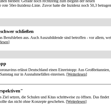
außen bleiben: Gerade noch rechtzeitig zum Beginn der neuen
e rote 50er-Inzidenz-Linie. Zuvor hatte die Inzidenz noch 50,3 betragen
schwer schließen
s Berufsleben aus. Auch Auszubildende sind betroffen - vor allem, wei
lesen
]
topp
onavirus erlässt Deutschland einen Einreistopp: Aus Großbritannien,
 Samstag nur in Ausnahmefällen einreisen. [
Weiterlesen
]
rspektiven"
s Ziel setzen, die Schulen und Kitas schrittweise zu öffnen. Das findet
ollte das nicht ohne Konzepte geschehen. [
Weiterlesen
]