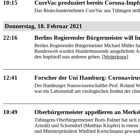
10:15
CureVac produziert bereits Corona-Impfs
Das Biotechunternehmen CureVac aus Tübingen stellt 
Donnerstag, 18. Februar 2021
22:16
Berlins Regierender Bürgermeister will I
Berlins Regierender Bürgermeister Michael Müller ha
Bundesweit wurden Hunderttausende ausgelieferte Astr
den Impfstoff nun anderen geben. [
Weiterlesen
]
12:41
Forscher der Uni Hamburg: Coronavirus
Der Hamburger Nanowissenschaftler Prof. Roland Wi
war ein Laborunfall am virologischen Institut der ch
10:49
Oberbürgermeister appellieren an Merkel:
Tübingens Oberbürgermeister Boris Palmer hat sic
Arnold) und Schorndorf (Matthias Klopfer) in einem 
und Ministerpräsident Winfried Kretschmann gewandt