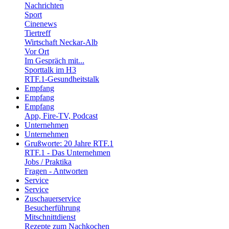
Nachrichten
Sport
Cinenews
Tiertreff
Wirtschaft Neckar-Alb
Vor Ort
Im Gespräch mit...
Sporttalk im H3
RTF.1-Gesundheitstalk
Empfang
Empfang
Empfang
App, Fire-TV, Podcast
Unternehmen
Unternehmen
Grußworte: 20 Jahre RTF.1
RTF.1 - Das Unternehmen
Jobs / Praktika
Fragen - Antworten
Service
Service
Zuschauerservice
Besucherführung
Mitschnittdienst
Rezepte zum Nachkochen