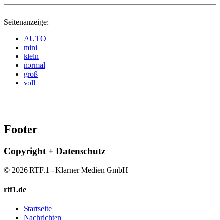
Seitenanzeige:
AUTO
mini
klein
normal
groß
voll
Footer
Copyright + Datenschutz
© 2026 RTF.1 - Klarner Medien GmbH
rtf1.de
Startseite
Nachrichten