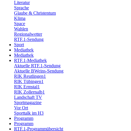
Literatur
Sprache
Glaube & Christentum
Klima
Space
Wahlen
Regionalwetter
RTF.1-Sendung
Sport
Mediathek
Mediathek
RTF.1-Mediathek
Aktuelle RTF.1-Sendung
Aktuelle BWeins-Sendung
RIK Reutlingen1
RIK Tübingen1
RIK Ermstal1
RIK Zollernalb1
Landschaft TV
Sportmagazine
Vor Ort
Sporttalk im H3
Programm
Programm
RTF.1-Programmübersicht