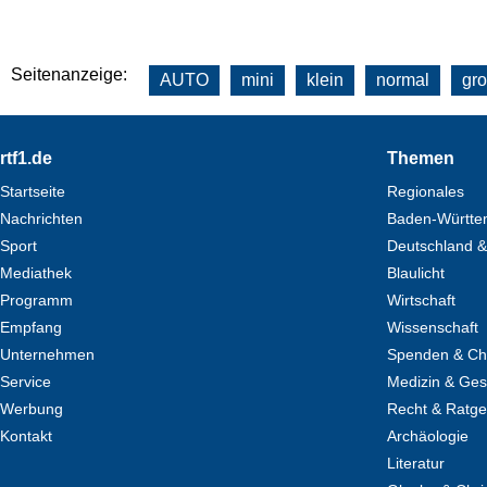
Seitenanzeige:
AUTO
mini
klein
normal
gr
Footer
rtf1.de
Themen
Startseite
Regionales
Nachrichten
Baden-Württe
Sport
Deutschland &
Mediathek
Blaulicht
Programm
Wirtschaft
Empfang
Wissenschaft
Unternehmen
Spenden & Cha
Service
Medizin & Ges
Werbung
Recht & Ratg
Kontakt
Archäologie
Literatur